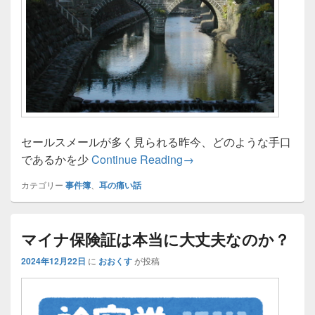
セールスメールが多く見られる昨今、どのような手口
スタッフサービスにおけ
であるかを少
Continue Reading
→
カテゴリー
事件簿
、
耳の痛い話
マイナ保険証は本当に大丈夫なのか？
2024年12月22日
に
おおくす
が投稿