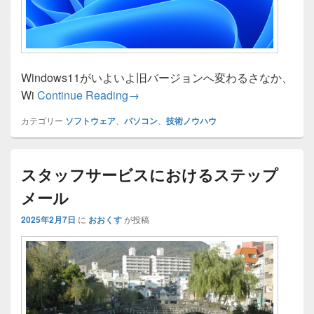
Windows11がいよいよ旧バージョンへ変わるさなか、
（非公式）Windows11へのバージ
Wi
Continue Reading
→
カテゴリー
ソフトウェア
、
パソコン
、
技術ノウハウ
スタッフサービスにおけるステップ
メール
2025年2月7日
に
おおくす
が投稿