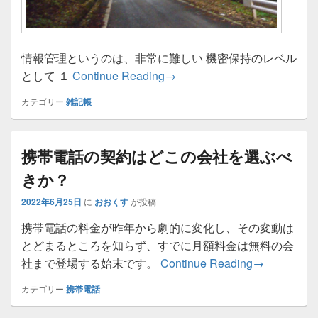
情報管理というのは、非常に難しい 機密保持のレベル
情報管理に関する考察
として １
Continue Reading
→
カテゴリー
雑記帳
携帯電話の契約はどこの会社を選ぶべ
きか？
2022年6月25日
に
おおくす
が投稿
携帯電話の料金が昨年から劇的に変化し、その変動は
とどまるところを知らず、すでに月額料金は無料の会
携帯電話の
社まで登場する始末です。
Continue Reading
→
カテゴリー
携帯電話