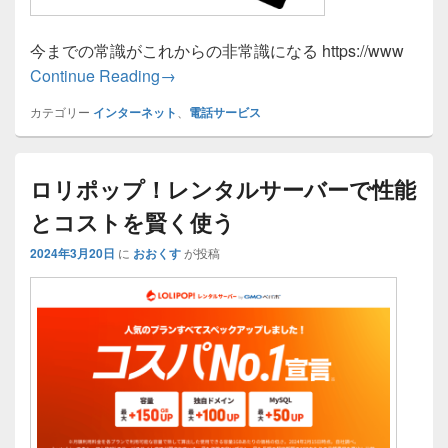
今までの常識がこれからの非常識になる https://www
電話のＩＰ化に伴う今後の流れを読み解
Continue Reading
→
カテゴリー
インターネット
、
電話サービス
ロリポップ！レンタルサーバーで性能
とコストを賢く使う
2024年3月20日
に
おおくす
が投稿