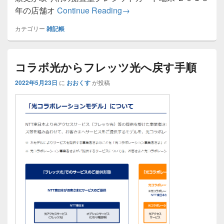
クレジットカード端末が壊
年の店舗オ
Continue Reading
→
カテゴリー
雑記帳
コラボ光からフレッツ光へ戻す手順
2022年5月23日
に
おおくす
が投稿