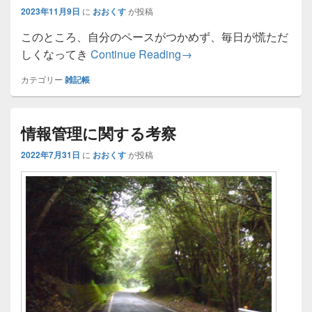
2023年11月9日
に
おおくす
が投稿
このところ、自分のペースがつかめず、毎日が慌ただ
2023年の固定通信事情
しくなってき
Continue Reading
→
カテゴリー
雑記帳
情報管理に関する考察
2022年7月31日
に
おおくす
が投稿