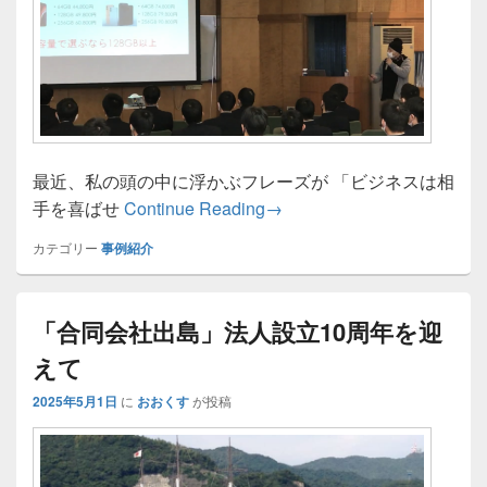
最近、私の頭の中に浮かぶフレーズが 「ビジネスは相
ビジネスは相手を喜ばせる
手を喜ばせ
Continue Reading
→
カテゴリー
事例紹介
「合同会社出島」法人設立10周年を迎
えて
2025年5月1日
に
おおくす
が投稿