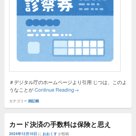
＃デジタル庁のホームページより引用 じつは、このよ
マイナ保険証は本当に大丈
うなことが
Continue Reading
→
カテゴリー
雑記帳
カード決済の手数料は保険と思え
2024年12月10日
に
おおくす
が投稿