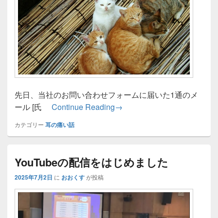
先日、当社のお問い合わせフォームに届いた1通のメ
AI生成に見る文章の本質
ール [氏
Continue Reading
→
カテゴリー
耳の痛い話
YouTubeの配信をはじめました
2025年7月2日
に
おおくす
が投稿