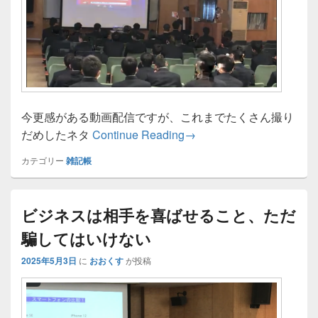
今更感がある動画配信ですが、これまでたくさん撮り
YouTubeの配信をはじめ
だめしたネタ
Continue Reading
→
カテゴリー
雑記帳
ビジネスは相手を喜ばせること、ただ
騙してはいけない
2025年5月3日
に
おおくす
が投稿