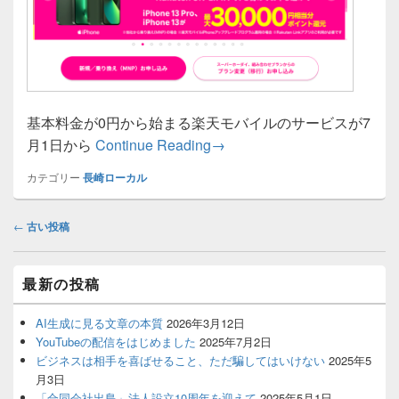
基本料金が0円から始まる楽天モバイルのサービスが7
楽天モバイルの料金プランが
月1日から
Continue Reading
→
カテゴリー
長崎ローカル
投
←
古い投稿
稿
ナ
Primary
ビ
最新の投稿
Sidebar
ゲ
Widget
ー
Area
AI生成に見る文章の本質
2026年3月12日
シ
YouTubeの配信をはじめました
2025年7月2日
ョ
ビジネスは相手を喜ばせること、ただ騙してはいけない
2025年5
ン
月3日
「合同会社出島」法人設立10周年を迎えて
2025年5月1日