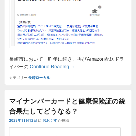
長崎市において、昨年に続き、再びAmazon配送ドラ
長崎市のAmazonの個人ドラ
イバーの
Continue Reading
→
カテゴリー
長崎ローカル
マイナンバーカードと健康保険証の統
合果たしてどうなる？
2023年11月12日
に
おおくす
が投稿