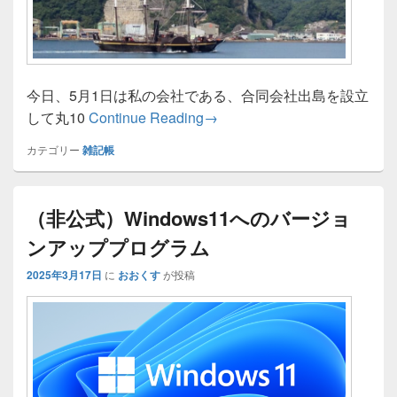
今日、5月1日は私の会社である、合同会社出島を設立
「合同会社出島」法人設立10
して丸10
Continue Reading
→
カテゴリー
雑記帳
（非公式）Windows11へのバージョ
ンアッププログラム
2025年3月17日
に
おおくす
が投稿