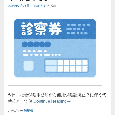
2024年7月25日
に
おおくす
が投稿
今日、社会保険事務所から健康保険証廃止？に伴う代
マイナカードの健康保険
替策として保
Continue Reading
→
カテゴリー
雑記帳