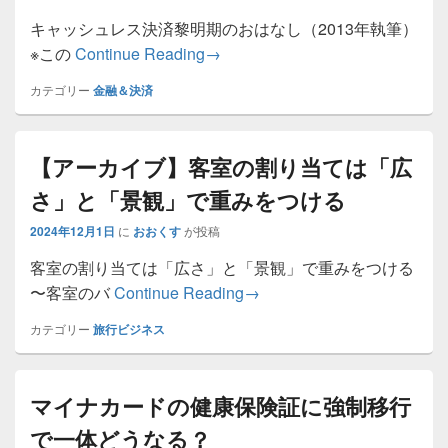
キャッシュレス決済黎明期のおはなし（2013年執筆）
カード決済の手数料は保険と思え
※この
Continue Reading
→
カテゴリー
金融＆決済
【アーカイブ】客室の割り当ては「広
さ」と「景観」で重みをつける
2024年12月1日
に
おおくす
が投稿
客室の割り当ては「広さ」と「景観」で重みをつける
【アーカイブ】客室の割り
〜客室のバ
Continue Reading
→
カテゴリー
旅行ビジネス
マイナカードの健康保険証に強制移行
で一体どうなる？