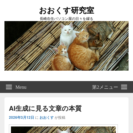
おおくす研究室
長崎在住パソコン屋の日々を綴る
Header
Right
Menu
第2メニュー
Sidebar
Widget
Area
AI生成に見る文章の本質
2026年3月12日
に
おおくす
が投稿