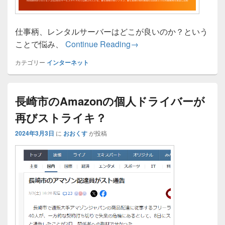
仕事柄、レンタルサーバーはどこが良いのか？という
ロリポップ！レンタルサ
ことで悩み、
Continue Reading
→
カテゴリー
インターネット
長崎市のAmazonの個人ドライバーが
再びストライキ？
2024年3月3日
に
おおくす
が投稿