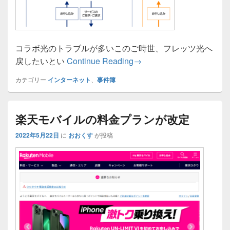
コラボ光のトラブルが多いこのご時世、フレッツ光へ
コラボ光からフレッツ光
戻したいとい
Continue Reading
→
カテゴリー
インターネット
、
事件簿
楽天モバイルの料金プランが改定
2022年5月22日
に
おおくす
が投稿