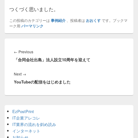
つくづく思いました。
この投稿のカテゴリーは
事例紹介
、投稿者は
おおくす
です。ブックマ
ーク用
パーマリンク
投
稿
Previous
←
Previous
ナ
「合同会社出島」法人設立10周年を迎えて
post:
ビ
ゲ
Next
Next
→
ー
YouTubeの配信をはじめました
post:
シ
ョ
ン
Primary
EzPostPrint
Sidebar
IT企業アレコレ
Widget
Area
IT業界の流れを斜め読み
インターネット
お知らせ