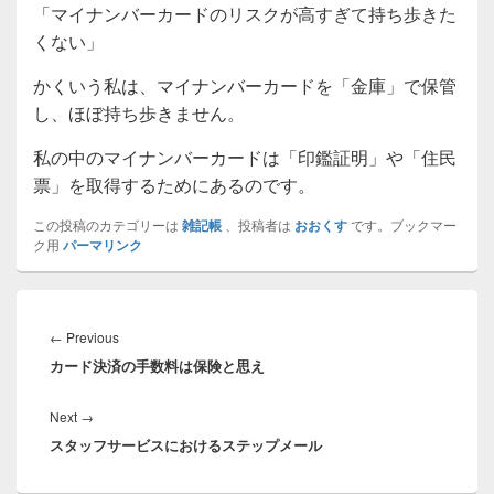
「マイナンバーカードのリスクが高すぎて持ち歩きた
くない」
かくいう私は、マイナンバーカードを「金庫」で保管
し、ほぼ持ち歩きません。
私の中のマイナンバーカードは「印鑑証明」や「住民
票」を取得するためにあるのです。
この投稿のカテゴリーは
雑記帳
、投稿者は
おおくす
です。ブックマー
ク用
パーマリンク
投
稿
Previous
←
Previous
ナ
カード決済の手数料は保険と思え
post:
ビ
ゲ
Next
Next
→
ー
スタッフサービスにおけるステップメール
post:
シ
ョ