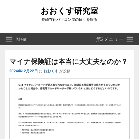
おおくす研究室
長崎在住パソコン屋の日々を綴る
Header
Right
Menu
第2メニュー
Sidebar
Widget
Area
マイナ保険証は本当に大丈夫なのか？
2024年12月22日
に
おおくす
が投稿