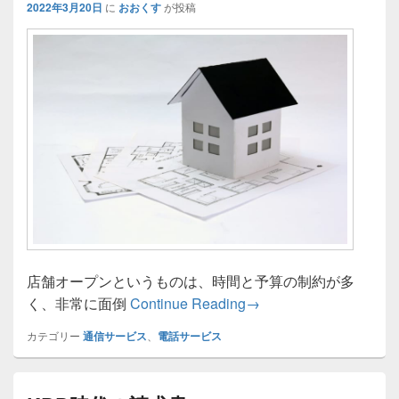
2022年3月20日
に
おおくす
が投稿
店舗オープンというものは、時間と予算の制約が多
店舗をオープンする時
く、非常に面倒
Continue Reading
→
カテゴリー
通信サービス
、
電話サービス