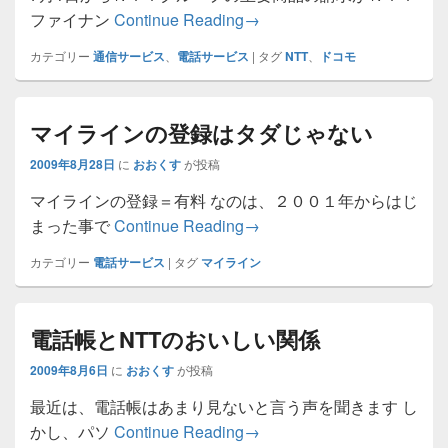
NTTファイナンスからの電話(080
ファイナン
Continue Reading
→
カテゴリー
通信サービス
、
電話サービス
|
タグ
NTT
、
ドコモ
マイラインの登録はタダじゃない
2009年8月28日
に
おおくす
が投稿
マイラインの登録＝有料 なのは、２００１年からはじ
マイラインの登録はタダじ
まった事で
Continue Reading
→
カテゴリー
電話サービス
|
タグ
マイライン
電話帳とNTTのおいしい関係
2009年8月6日
に
おおくす
が投稿
最近は、電話帳はあまり見ないと言う声を聞きます し
電話帳とNTTのおいしい関
かし、パソ
Continue Reading
→