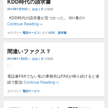
KDD時代の請求書
2014年7月23日
に
おおくす
が投稿
KDD時代の請求書が見つかった。 001番の1
KDD時代の請求書
Continue Reading
→
カテゴリー
電話サービス
|
タグ
KDD
、
請求書
間違いファクス？
2013年11月8日
に
おおくす
が投稿
電話兼FAXでない私の事務所はFAXが鳴り続けると連
間違いファクス？
続で配信
Continue Reading
→
カテゴリー
電話サービス