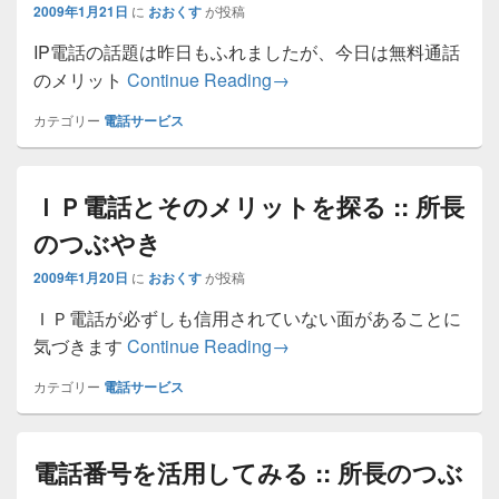
2009年1月21日
に
おおくす
が投稿
IP電話の話題は昨日もふれましたが、今日は無料通話
IP電話と無料通話の関係を探る
のメリット
Continue Reading
→
カテゴリー
電話サービス
ＩＰ電話とそのメリットを探る :: 所長
のつぶやき
2009年1月20日
に
おおくす
が投稿
ＩＰ電話が必ずしも信用されていない面があることに
ＩＰ電話とそのメリットを探る
気づきます
Continue Reading
→
カテゴリー
電話サービス
電話番号を活用してみる :: 所長のつぶ