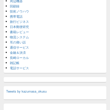
周辺機器
回顧録
技術ノウハウ
携帯電話
旅行ビジネス
日本郵便研究
書籍レビュー
物流システム
耳の痛い話
通信サービス
金融＆決済
長崎ローカル
雑記帳
電話サービス
Tweets by kazumasa_okusu