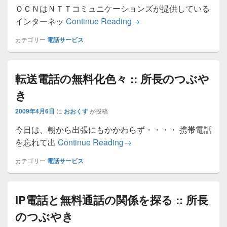
ＯＣＮはＮＴＴコミュニケーションズが提供している
OCN専用線の事を振り返
インターネッ
Continue Reading
→
カテゴリー
電話サービス
転送電話の無料化色々 :: 所長のつぶや
き
2009年4月6日
に
おおくす
が投稿
今日は、朝から出張にもかかわらず・・・・ 携帯電話
転送電話の無料化色々 :: 
を忘れて出
Continue Reading
→
カテゴリー
電話サービス
IP電話と無料通話の関係を探る :: 所長
のつぶやき