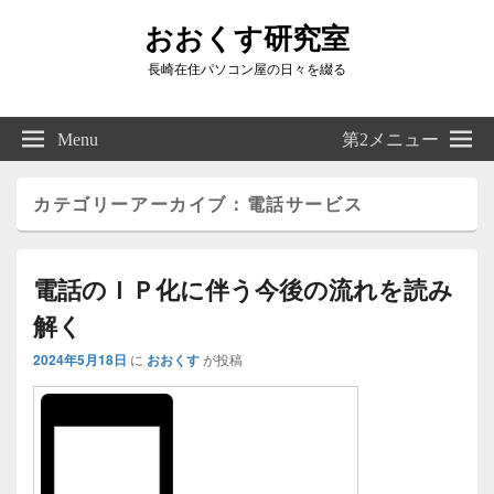
おおくす研究室
長崎在住パソコン屋の日々を綴る
Header
Right
Menu
第2メニュー
Sidebar
Widget
Area
カテゴリーアーカイブ：
電話サービス
電話のＩＰ化に伴う今後の流れを読み
解く
2024年5月18日
に
おおくす
が投稿