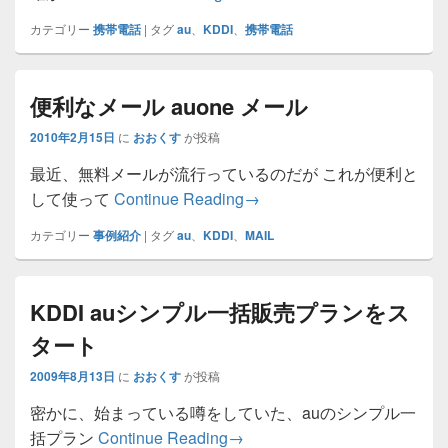
カテゴリー
携帯電話
|
タグ
au
、
KDDI
、
携帯電話
便利なメール auone メール
2010年2月15日
に
おおくす
が投稿
最近、無料メールが流行っているのだが これが便利と
便利なメール auone メール
して使って
Continue Reading
→
カテゴリー
事例紹介
|
タグ
au
、
KDDI
、
MAIL
KDDI auシンプル一括販売プランをス
タート
2009年8月13日
に
おおくす
が投稿
密かに、始まっている噂をしていた、auのシンプル一
KDDI auシンプル一括販売プ
括プラン
Continue Reading
→