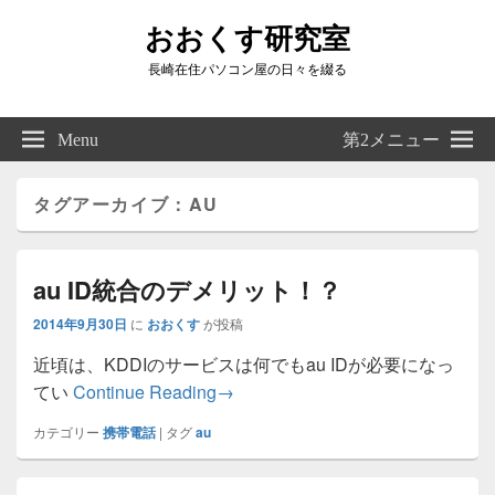
おおくす研究室
長崎在住パソコン屋の日々を綴る
Header
Right
Menu
第2メニュー
Sidebar
Widget
Area
タグアーカイブ：
AU
au ID統合のデメリット！？
2014年9月30日
に
おおくす
が投稿
近頃は、KDDIのサービスは何でもau IDが必要になっ
au ID統合のデメリット！？
てい
Continue Reading
→
カテゴリー
携帯電話
|
タグ
au