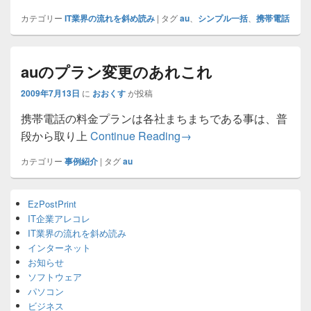
カテゴリー
IT業界の流れを斜め読み
|
タグ
au
、
シンプル一括
、
携帯電話
auのプラン変更のあれこれ
2009年7月13日
に
おおくす
が投稿
携帯電話の料金プランは各社まちまちである事は、普
auのプラン変更のあれこ
段から取り上
Continue Reading
→
カテゴリー
事例紹介
|
タグ
au
Primary
EzPostPrint
Sidebar
IT企業アレコレ
Widget
Area
IT業界の流れを斜め読み
インターネット
お知らせ
ソフトウェア
パソコン
ビジネス