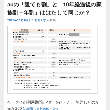
auの「誰でも割」と「10年経過後の家
族割＋年割」ははたして同じか？
2013年11月16日
に
おおくす
が投稿
ケータイの利用期間が10年を超えた。 契約したのが
auの「誰でも割」と「10年
確か200
Continue Reading
→