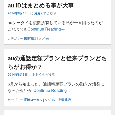
au IDはまとめる事が大事
2014年8月16日
に
おおくす
が投稿
auケータイを複数所有している私が一番困ったのが
au IDはまとめる事が大事
これまでa
Continue Reading
→
カテゴリー
携帯電話
|
タグ
au
auの通話定額プランと従来プランどち
らがお得か？
2014年8月5日
に
おおくす
が投稿
6月から始まった、通話料定額プランの動きが活発に
auの通話定額プランと従
なったせいか
Continue Reading
→
カテゴリー
長崎ローカル
|
タグ
au
、
定額通話