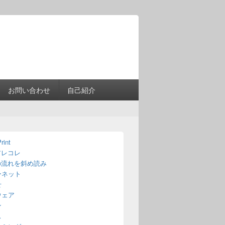
Header
Right
Sidebar
Widget
Area
お問い合わせ
自己紹介
rint
アレコレ
の流れを斜め読み
ーネット
せ
ウェア
ン
ス