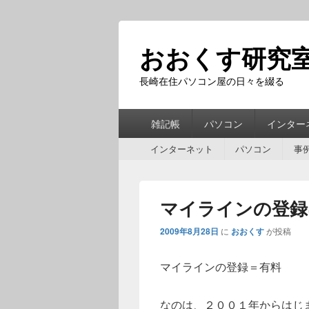
おおくす研究
長崎在住パソコン屋の日々を綴る
第
雑記帳
パソコン
インター
1
第
メ
インターネット
パソコン
事
2
ニ
メ
ュ
ニ
ー
マイラインの登録
ュ
ー
2009年8月28日
に
おおくす
が投稿
マイラインの登録＝有料
なのは、２００１年からはじ