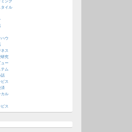
ラミング
スタイル
介
器
ウハウ
話
ジネス
便研究
ビュー
ステム
い話
ービス
決済
ーカル
ービス