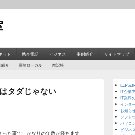
室
ネット
携帯電話
ビジネス
事例紹介
サイトマップ
例紹介
長崎ローカル
雑記帳
Primary
EzPostP
Sidebar
はタダじゃない
IT企業
Widget
Area
IT業界
インタ
お知ら
ソフト
パソコ
ビジネ
まった事で、かなりの年数が経ちます