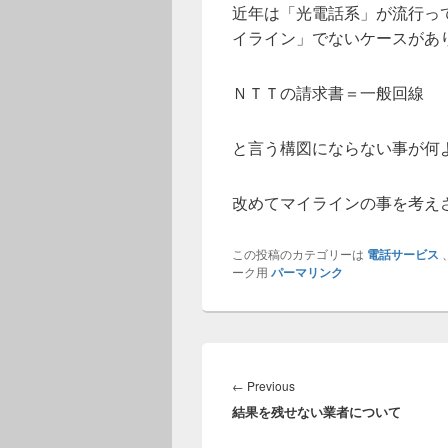
近年は「光電話系」が流行っ
イライン」でないケースがあ
ＮＴＴの請求書＝一般回線
と言う構図にならない事が何
改めてマイラインの事を考え
この投稿のカテゴリーは
電話サービス
ーク用
パーマリンク
投
稿
Previous
←
Previous
ナ
結果を残せない業者について
post:
ビ