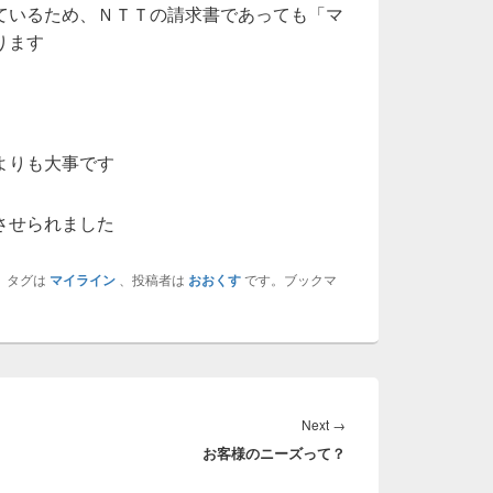
ているため、ＮＴＴの請求書であっても「マ
ります
よりも大事です
させられました
、タグは
マイライン
、投稿者は
おおくす
です。ブックマ
Next
Next
→
お客様のニーズって？
post: