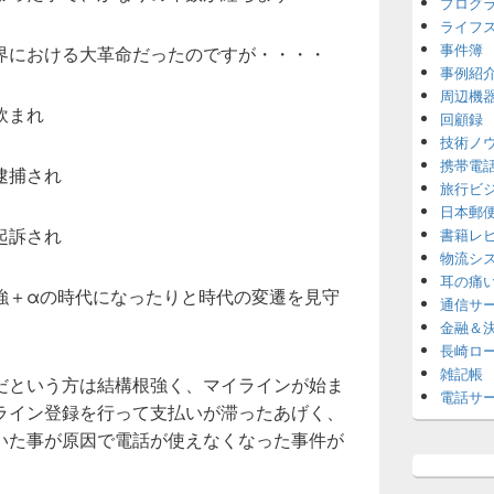
プログ
ライフ
事件簿
界における大革命だったのですが・・・・
事例紹
周辺機
飲まれ
回顧録
技術ノ
携帯電
逮捕され
旅行ビ
日本郵
起訴され
書籍レ
物流シ
耳の痛
強＋αの時代になったりと時代の変遷を見守
通信サ
金融＆
長崎ロ
雑記帳
だという方は結構根強く、マイラインが始ま
電話サ
ライン登録を行って支払いが滞ったあげく、
いた事が原因で電話が使えなくなった事件が