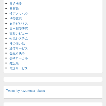
周辺機器
回顧録
技術ノウハウ
携帯電話
旅行ビジネス
日本郵便研究
書籍レビュー
物流システム
耳の痛い話
通信サービス
金融＆決済
長崎ローカル
雑記帳
電話サービス
Tweets by kazumasa_okusu