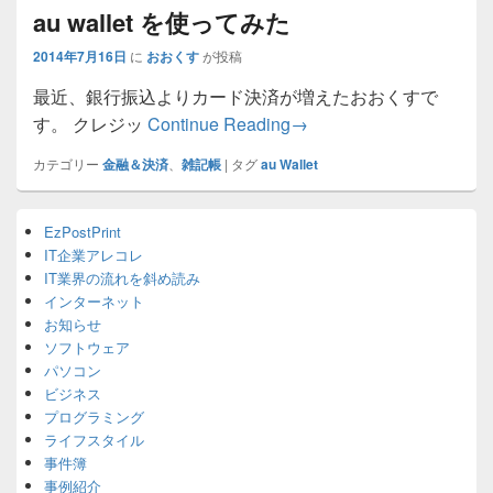
au wallet を使ってみた
2014年7月16日
に
おおくす
が投稿
最近、銀行振込よりカード決済が増えたおおくすで
au wallet を使ってみた
す。 クレジッ
Continue Reading
→
カテゴリー
金融＆決済
、
雑記帳
|
タグ
au Wallet
Primary
EzPostPrint
Sidebar
IT企業アレコレ
Widget
Area
IT業界の流れを斜め読み
インターネット
お知らせ
ソフトウェア
パソコン
ビジネス
プログラミング
ライフスタイル
事件簿
事例紹介