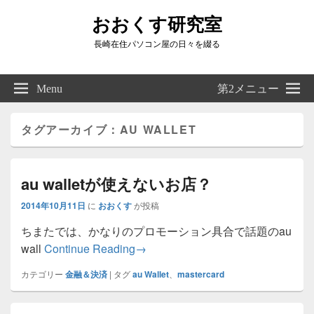
おおくす研究室
長崎在住パソコン屋の日々を綴る
Header
Right
Menu
第2メニュー
Sidebar
Widget
Area
タグアーカイブ：
AU WALLET
au walletが使えないお店？
2014年10月11日
に
おおくす
が投稿
ちまたでは、かなりのプロモーション具合で話題のau
au walletが使えないお店？
wall
Continue Reading
→
カテゴリー
金融＆決済
|
タグ
au Wallet
、
mastercard