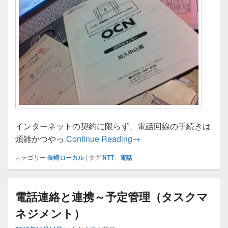
インターネットの契約に限らず、電話回線の手続きは
プロが勧める「電話回線か
煩雑かつやっ
Continue Reading
→
カテゴリー
長崎ローカル
|
タグ
NTT
、
電話
電話連絡と連携～予定管理（タスクマ
ネジメント）