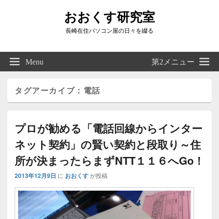
おおくす研究室
長崎在住パソコン屋の日々を綴る
Header
Right
Menu
第2メニュー
Sidebar
Widget
Area
タグアーカイブ：
電話
プロが勧める「電話回線からインター
ネット契約」の賢い契約と段取り～住
所が決まったらまずNTT１１６へGo！
2013年12月9日
に
おおくす
が投稿