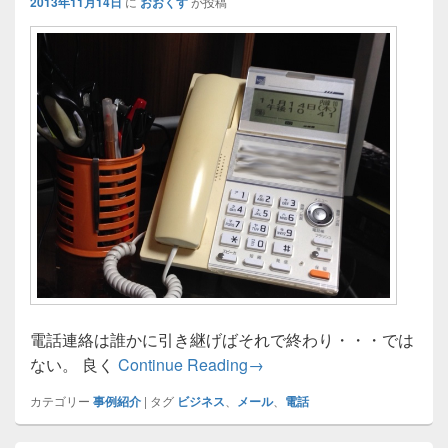
2013年11月14日
に
おおくす
が投稿
電話連絡は誰かに引き継げばそれで終わり・・・では
電話連絡と連携～予定管理
ない。 良く
Continue Reading
→
カテゴリー
事例紹介
|
タグ
ビジネス
、
メール
、
電話