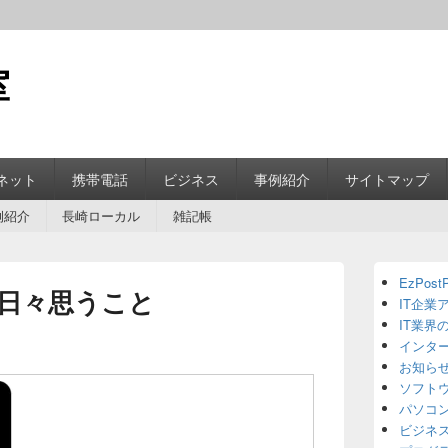
室
ネット
携帯電話
ビジネス
事例紹介
サイトマップ
例紹介
長崎ローカル
雑記帳
Primary
EzPostP
Sidebar
日々思うこと
IT企業
Widget
Area
IT業界
インタ
お知ら
ソフト
パソコ
ビジネ