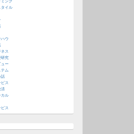
ラミング
スタイル
介
器
ウハウ
話
ジネス
便研究
ビュー
ステム
い話
ービス
決済
ーカル
ービス