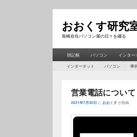
おおくす研究
長崎在住パソコン屋の日々を綴る
第
雑記帳
パソコン
インター
1
第
メ
インターネット
パソコン
事
2
ニ
メ
ュ
ニ
ー
営業電話について
ュ
ー
2021年7月30日
に
おおくす
が投稿