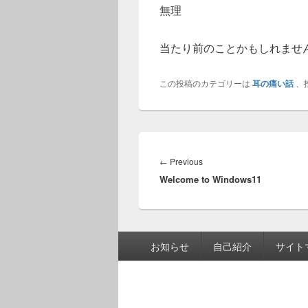
無理
当たり前のことかもしれませ
この投稿のカテゴリーは
耳の痛い話
、
投
稿
Previous
←
Previous
ナ
Welcome to Windows11
post:
ビ
ゲ
ー
シ
フ
お知らせ
自己紹介
サイト
ョ
ッ
ン
タ
ー
メ