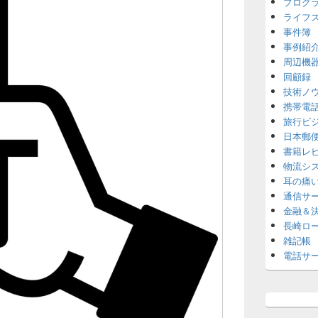
プログ
ライフ
事件簿
事例紹
周辺機
回顧録
技術ノ
携帯電
旅行ビ
日本郵
書籍レ
物流シ
耳の痛
通信サ
金融＆
長崎ロ
雑記帳
電話サ