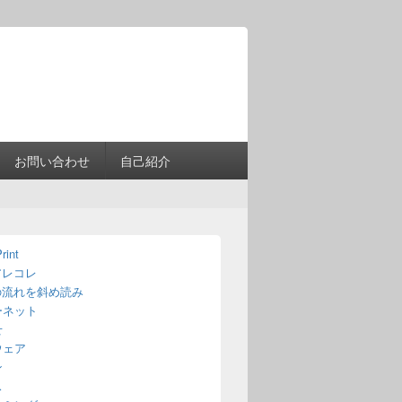
Header
Right
Sidebar
Widget
Area
お問い合わせ
自己紹介
rint
アレコレ
の流れを斜め読み
ーネット
せ
ウェア
ン
ス