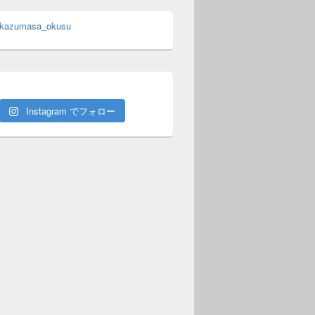
 kazumasa_okusu
Instagram でフォロー