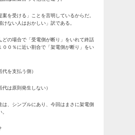
提案を受ける」ことを言明しているからだ。
傾けない人はおかしい」訳である。
んどの場合で「受電側が断り」をいれて終話
１００％に近い割合で「架電側が断り」をい
話代を支払う側）
話代は原則発生しない）
性は、シンプルにあり、今回はまさに架電側
い。
？