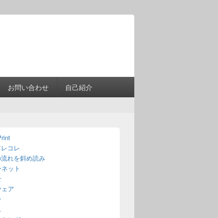
Header
Right
Sidebar
Widget
Area
お問い合わせ
自己紹介
rint
アレコレ
の流れを斜め読み
ーネット
せ
ウェア
ン
ス