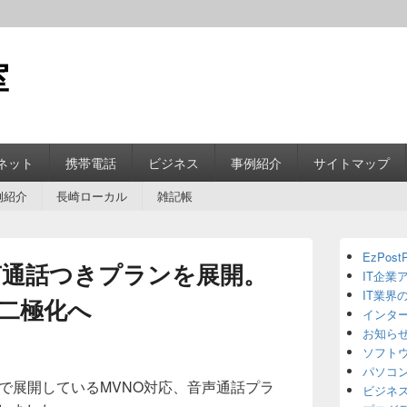
室
ネット
携帯電話
ビジネス
事例紹介
サイトマップ
例紹介
長崎ローカル
雑記帳
Primary
EzPostP
Sidebar
声通話つきプランを展開。
IT企業
Widget
Area
IT業界
二極化へ
インタ
お知ら
ソフト
パソコ
社で展開しているMVNO対応、音声通話プラ
ビジネ