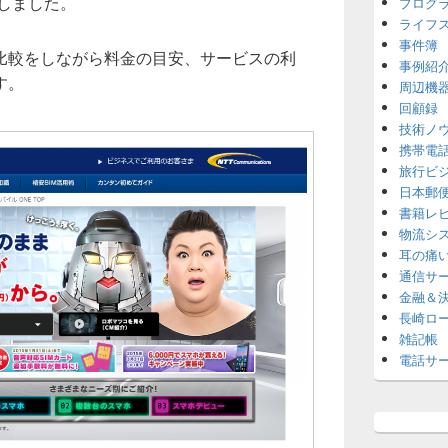
トしました。
プログ
ライフ
事件簿
比較をしながら料金の目安、サービスの利
事例紹
す。
周辺機
回顧録
技術ノ
携帯電
旅行ビ
日本郵
書籍レ
物流シ
耳の痛
通信サ
金融＆
長崎ロ
雑記帳
電話サ