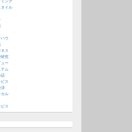
ラミング
スタイル
介
器
ウハウ
話
ジネス
便研究
ビュー
ステム
い話
ービス
決済
ーカル
ービス