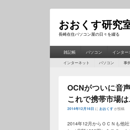
おおくす研究
長崎在住パソコン屋の日々を綴る
第
雑記帳
パソコン
インター
1
第
メ
インターネット
パソコン
事
2
ニ
メ
ュ
ニ
ー
OCNがついに音
ュ
ー
これで携帯市場は
2014年12月16日
に
おおくす
が投稿
2014年12月からＯＣＮも他