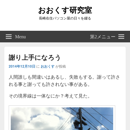
おおくす研究室
長崎在住パソコン屋の日々を綴る
Header
Right
Menu
第2メニュー
Sidebar
Widget
Area
謝り上手になろう
2014年12月10日
に
おおくす
が投稿
人間誰しも間違いはあるし、失敗もする。謝って許さ
れる事と謝っても許されない事がある。
その境界線は一体なにか？考えて見た。