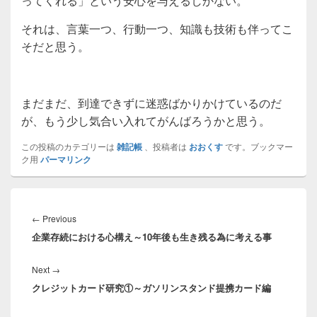
ってくれる」という安心を与えるしかない。
それは、言葉一つ、行動一つ、知識も技術も伴ってこ
そだと思う。
まだまだ、到達できずに迷惑ばかりかけているのだ
が、もう少し気合い入れてがんばろうかと思う。
この投稿のカテゴリーは
雑記帳
、投稿者は
おおくす
です。ブックマー
ク用
パーマリンク
投
稿
Previous
←
Previous
ナ
企業存続における心構え～10年後も生き残る為に考える事
post:
ビ
ゲ
Next
Next
→
ー
クレジットカード研究①～ガソリンスタンド提携カード編
post:
シ
ョ