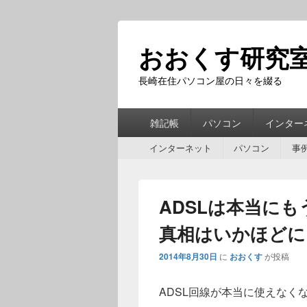
おおくす研究
長崎在住パソコン屋の日々を綴る
第
雑記帳
パソコン
インター
1
第
メ
インターネット
パソコン
事
2
ニ
メ
ュ
ニ
ー
ADSLは本当に
ュ
ー
真相はいかほどに
2014年8月30日
に
おおくす
が投稿
ADSL回線が本当に使えなく