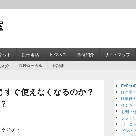
室
ネット
携帯電話
ビジネス
事例紹介
サイトマップ
例紹介
長崎ローカル
雑記帳
Primary
EzPostP
Sidebar
もうすぐ使えなくなるのか？
IT企業
Widget
Area
IT業界
？
インタ
お知ら
ソフト
パソコ
なるのか？
ビジネ