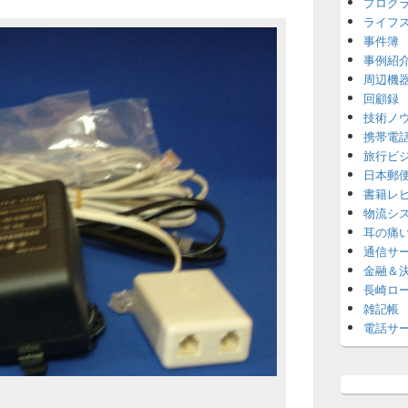
プログ
ライフ
事件簿
事例紹
周辺機
回顧録
技術ノ
携帯電
旅行ビ
日本郵
書籍レ
物流シ
耳の痛
通信サ
金融＆
長崎ロ
雑記帳
電話サ