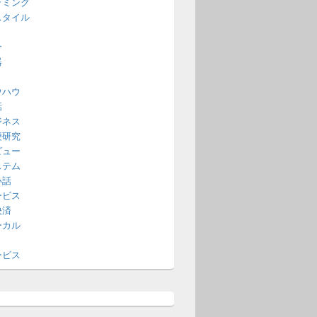
ラミング
スタイル
介
器
ウハウ
話
ジネス
便研究
ビュー
ステム
い話
ービス
決済
ーカル
ービス