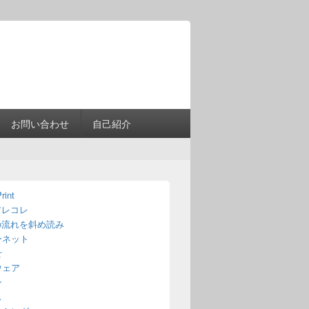
Header
Right
Sidebar
Widget
Area
お問い合わせ
自己紹介
rint
アレコレ
の流れを斜め読み
ーネット
せ
ウェア
ン
ス