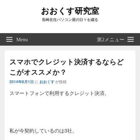
おおくす研究室
長崎在住パソコン屋の日々を綴る
Header
Right
Menu
第2メニュー
Sidebar
Widget
Area
スマホでクレジット決済するならど
こがオススメか？
2014年8月1日
に
おおくす
が投稿
スマートフォンで利用するクレジット決済。
私が今契約しているのは3社。