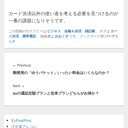
カード決済以外の使い道を考える必要を見つけるのが
一番の課題になりそうです。
この投稿のカテゴリーは
ビジネス
、
金融＆決済
、
雑記帳
、タグは
カー
ド決済
、
携帯電話
、投稿者は
おおくす
です。ブックマーク用
パーマリ
ンク
投
稿
Previous
←
Previous
ナ
郵便局の「ゆうパケット」いったい料金はいくらなのか？
post:
ビ
ゲ
Next
Next
→
ー
auの通話定額プランと従来プランどちらがお得か？
post:
シ
ョ
ン
Primary
EzPostPrint
Sidebar
IT企業アレコレ
Widget