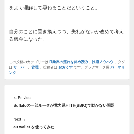
をよく理解して尋ねることだということ。
自分のことに置き換えつつ、失礼がないか改めて考え
る機会になった。
この投稿のカテゴリーは
IT業界の流れを斜め読み
、
技術ノウハウ
、タグ
は
サーバー
、
管理
、投稿者は
おおくす
です。ブックマーク用
パーマリ
ンク
投
稿
Previous
←
Previous
ナ
Buffaloの一部ルータが電力系FTTH(BBIQ)で動かない問題
post:
ビ
ゲ
Next
Next
→
ー
au wallet を使ってみた
post:
シ