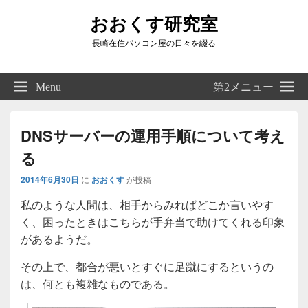
おおくす研究室
長崎在住パソコン屋の日々を綴る
Header
Right
Menu
第2メニュー
Sidebar
Widget
Area
DNSサーバーの運用手順について考え
る
2014年6月30日
に
おおくす
が投稿
私のような人間は、相手からみればどこか言いやす
く、困ったときはこちらが手弁当で助けてくれる印象
があるようだ。
その上で、都合が悪いとすぐに足蹴にするというの
は、何とも複雑なものである。