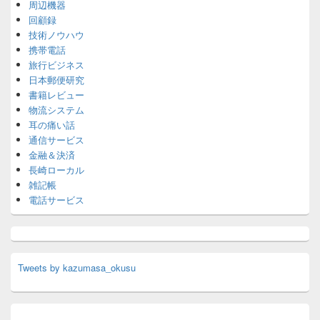
周辺機器
回顧録
技術ノウハウ
携帯電話
旅行ビジネス
日本郵便研究
書籍レビュー
物流システム
耳の痛い話
通信サービス
金融＆決済
長崎ローカル
雑記帳
電話サービス
Tweets by kazumasa_okusu