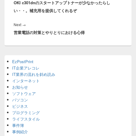
ナ
OKI c301dnのスタートアップトナーが少なかったらし
post:
ビ
い・・。補充用を提供してくれるぞ
ゲ
ー
Next
Next
→
シ
営業電話の対策とやりとりにおける心得
post:
ョ
ン
Primary
EzPostPrint
Sidebar
IT企業アレコレ
Widget
Area
IT業界の流れを斜め読み
インターネット
お知らせ
ソフトウェア
パソコン
ビジネス
プログラミング
ライフスタイル
事件簿
事例紹介