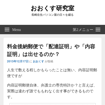
おおくす研究室
長崎在住パソコン屋の日々を綴る
Header
Right
Menu
第2メニュー
Sidebar
Widget
Area
料金後納郵便で「配達証明」や「内容
証明」は出せるのか？
2013年12月17日
に
おおくす
が投稿
人生で数える程しかもらったことは無い、内容証明郵
便ですが
内容証明郵便自体、弁護士の専売特許か？と言えば、
実際は違わず誰でももれなく出す事ができるもので
す。