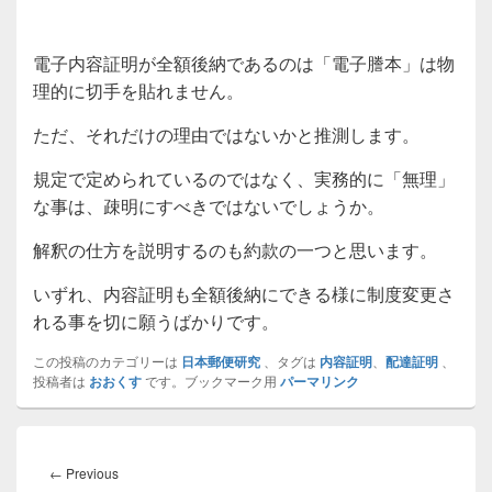
電子内容証明が全額後納であるのは「電子謄本」は物
理的に切手を貼れません。
ただ、それだけの理由ではないかと推測します。
規定で定められているのではなく、実務的に「無理」
な事は、疎明にすべきではないでしょうか。
解釈の仕方を説明するのも約款の一つと思います。
いずれ、内容証明も全額後納にできる様に制度変更さ
れる事を切に願うばかりです。
この投稿のカテゴリーは
日本郵便研究
、タグは
内容証明
、
配達証明
、
投稿者は
おおくす
です。ブックマーク用
パーマリンク
投
稿
Previous
←
Previous