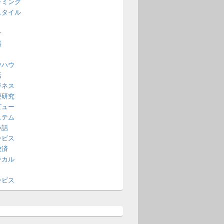
ラミング
スタイル
介
器
ウハウ
話
ジネス
便研究
ビュー
ステム
い話
ービス
決済
ーカル
ービス