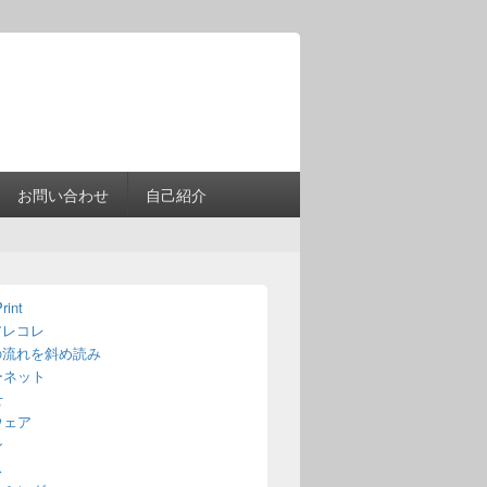
Header
Right
Sidebar
Widget
Area
お問い合わせ
自己紹介
rint
アレコレ
の流れを斜め読み
ーネット
せ
ウェア
ン
ス