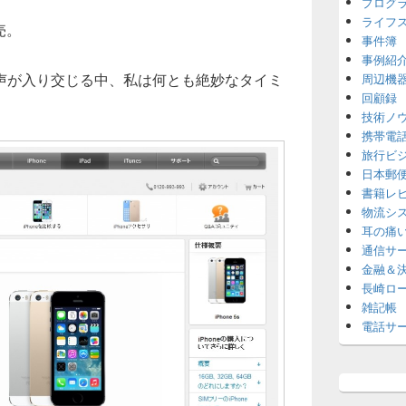
プログ
ライフ
売。
事件簿
事例紹
声が入り交じる中、私は何とも絶妙なタイミ
周辺機
回顧録
技術ノ
携帯電
旅行ビ
日本郵
書籍レ
物流シ
耳の痛
通信サ
金融＆
長崎ロ
雑記帳
電話サ