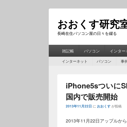
おおくす研究
長崎在住パソコン屋の日々を綴る
第
雑記帳
パソコン
インター
1
第
メ
インターネット
パソコン
事
2
ニ
メ
ュ
ニ
ー
iPhone5sつい
ュ
ー
国内で販売開始
2013年11月22日
に
おおくす
が投稿
2013年11月22日アップル