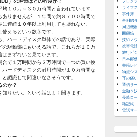
HDD）の寿命はどの程度か？
プログ
ライフ
平均１０万～３０万時間と言われています。
事件簿
もありませんが、１年間で約８７００時間で
事例紹
実に連続１０年以上利用しても壊れない。
周辺機
は使えるという数字です。
回顧録
も、ハードディスク単体での話であり、実際
技術ノ
携帯電
どの駆動部にもいえる話で、これらが１０万
旅行ビ
信はまずないと見ています。
日本郵
場合で１万時間から２万時間で一つの買い換
書籍レ
、ハードディスクの耐用時間が１０万時間な
物流シ
」と認識して間違いなさそうです。
耳の痛
るのか？
通信サ
金融＆
を知りたい。という話はよく聞きます。
長崎ロ
雑記帳
電話サ