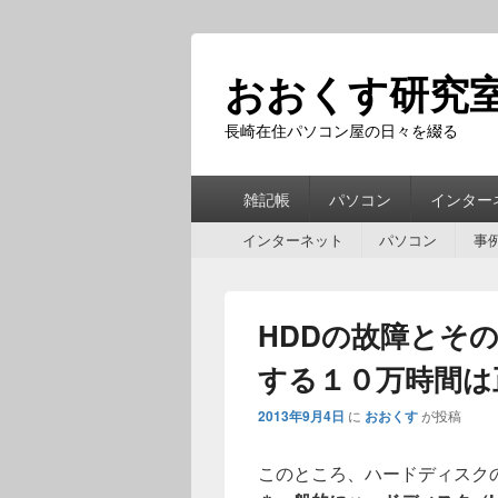
おおくす研究
長崎在住パソコン屋の日々を綴る
第
雑記帳
パソコン
インター
1
第
メ
インターネット
パソコン
事
2
ニ
メ
ュ
ニ
ー
HDDの故障とそ
ュ
ー
する１０万時間は
2013年9月4日
に
おおくす
が投稿
このところ、ハードディスク