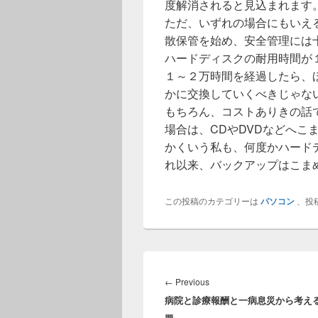
度解消されると見込まれます
ただ、いずれの場合にもいえ
散保管を始め、安全管理には
ハードディスクの耐用時間が
１～２万時間を経過したら、
かに交換していくべきじゃな
もちろん、コストありきの話
場合は、CDやDVDなどへこ
かくいう私も、何度かハード
れ以来、バックアップはこま
この投稿のカテゴリーは
パソコン
、投
投
稿
Previous
←
Previous
ナ
病院と診療報酬と一病息災から考え
post:
ビ