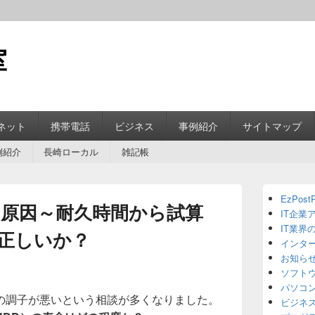
室
ネット
携帯電話
ビジネス
事例紹介
サイトマップ
例紹介
長崎ローカル
雑記帳
Primary
EzPostP
Sidebar
の原因～耐久時間から試算
IT企業
Widget
Area
IT業界
正しいか？
インタ
お知ら
ソフト
パソコ
の調子が悪いという相談が多くなりました。
ビジネ