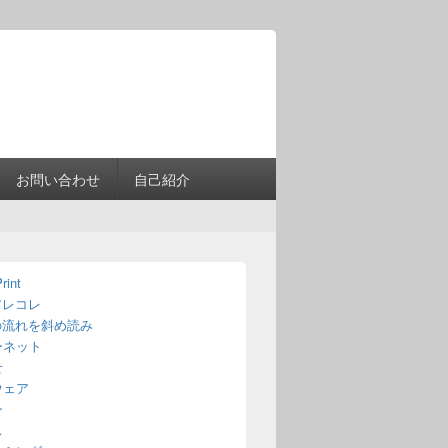
Header
Right
Sidebar
Widget
Area
お問い合わせ
自己紹介
rint
アレコレ
の流れを斜め読み
ーネット
せ
ウェア
ン
ス