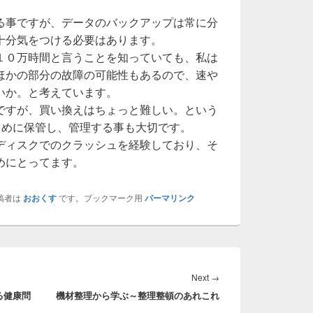
。
る事ですが、データのバックアップは常に分
十分気をつける必要はあります。
１０万時間と言うことを知っていても、私は
ほかの部分の故障の可能性もあるので、速や
いか。と考えています。
ですが、買い換えはちょっと難しい。という
まめに保管し、管理する事も大切です。
ディスクでのクラッシュを経験しており、そ
めにとってます。
稿者は
おおくす
です。ブックマーク用
パーマリンク
Next
Next
→
る健康問
機材整理から学ぶ～整理整頓のあれこれ
post: