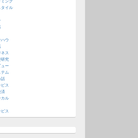
ラミング
スタイル
介
器
ウハウ
話
ジネス
便研究
ビュー
ステム
い話
ービス
決済
ーカル
ービス