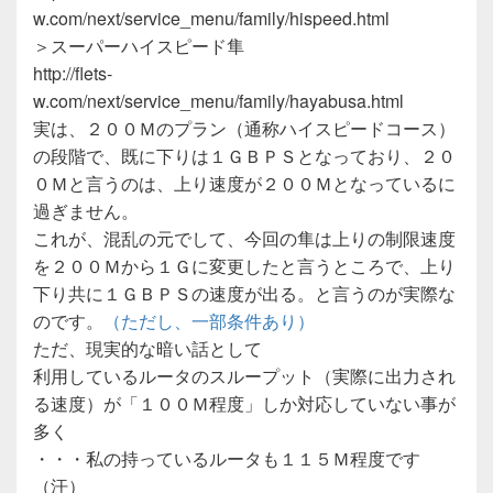
w.com/next/service_menu/family/hispeed.html
＞スーパーハイスピード隼
http://flets-
w.com/next/service_menu/family/hayabusa.html
実は、２００Ｍのプラン（通称ハイスピードコース）
の段階で、既に下りは１ＧＢＰＳとなっており、２０
０Ｍと言うのは、上り速度が２００Ｍとなっているに
過ぎません。
これが、混乱の元でして、今回の隼は上りの制限速度
を２００Ｍから１Ｇに変更したと言うところで、上り
下り共に１ＧＢＰＳの速度が出る。と言うのが実際な
のです。
（ただし、一部条件あり）
ただ、現実的な暗い話として
利用しているルータのスループット（実際に出力され
る速度）が「１００Ｍ程度」しか対応していない事が
多く
・・・私の持っているルータも１１５Ｍ程度です
（汗）