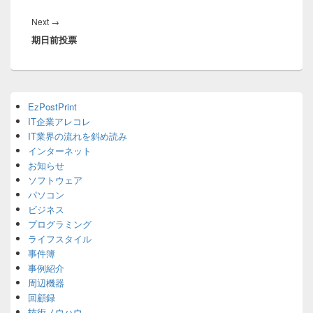
ビ
ゲ
Next
Next
→
ー
期日前投票
post:
シ
ョ
ン
Primary
EzPostPrint
Sidebar
IT企業アレコレ
Widget
Area
IT業界の流れを斜め読み
インターネット
お知らせ
ソフトウェア
パソコン
ビジネス
プログラミング
ライフスタイル
事件簿
事例紹介
周辺機器
回顧録
技術ノウハウ