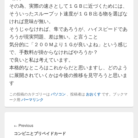
その為、実際の速さとして１ＧＢに近づくためには、
そういったスループット速度が１ＧＢ出る物を選ばな
ければ意味が無い。
そうじゃなければ、隼であろうが、ハイスピードであ
ろうが現実問題、差は無い。と言うこと
気分的に「２００Ｍより１Ｇが良いよね」という感じ
で、手数料が掛からなければやろうか？
で良いと私は考えています。
本格的なところはこれからだと思いますし、どのよう
に展開されていくかは今後の推移を見守ろうと思いま
す
この投稿のカテゴリーは
パソコン
、投稿者は
おおくす
です。ブックマ
ーク用
パーマリンク
投
稿
Previous
←
Previous
ナ
コンビニとプリペイドカード
post: