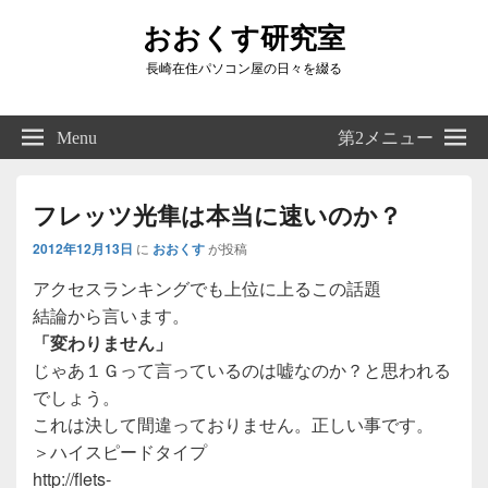
おおくす研究室
長崎在住パソコン屋の日々を綴る
Header
Right
Menu
第2メニュー
Sidebar
Widget
Area
フレッツ光隼は本当に速いのか？
2012年12月13日
に
おおくす
が投稿
アクセスランキングでも上位に上るこの話題
結論から言います。
「変わりません」
じゃあ１Ｇって言っているのは嘘なのか？と思われる
でしょう。
これは決して間違っておりません。正しい事です。
＞ハイスピードタイプ
http://flets-