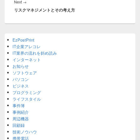
Next
Next
→
ー
リスクマネジメントとその考え方
post:
シ
ョ
ン
Primary
EzPostPrint
Sidebar
IT企業アレコレ
Widget
Area
IT業界の流れを斜め読み
インターネット
お知らせ
ソフトウェア
パソコン
ビジネス
プログラミング
ライフスタイル
事件簿
事例紹介
周辺機器
回顧録
技術ノウハウ
携帯電話