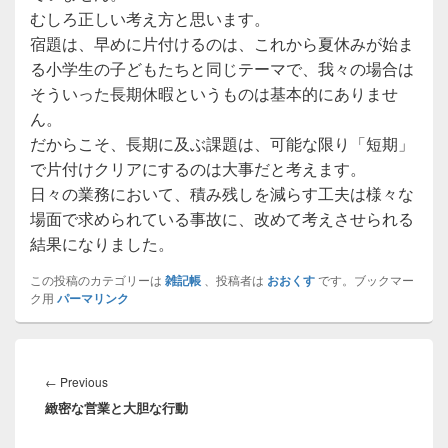
むしろ正しい考え方と思います。
宿題は、早めに片付けるのは、これから夏休みが始ま
る小学生の子どもたちと同じテーマで、我々の場合は
そういった長期休暇というものは基本的にありませ
ん。
だからこそ、長期に及ぶ課題は、可能な限り「短期」
で片付けクリアにするのは大事だと考えます。
日々の業務において、積み残しを減らす工夫は様々な
場面で求められている事故に、改めて考えさせられる
結果になりました。
この投稿のカテゴリーは
雑記帳
、投稿者は
おおくす
です。ブックマー
ク用
パーマリンク
投
稿
Previous
←
Previous
ナ
緻密な営業と大胆な行動
post:
ビ
ゲ