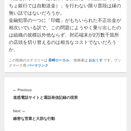
ちょ銀行では自動送金）」を行わない限り普段は縁の
無い話ではないだろうか。
金融犯罪の一つに「印鑑」がもちいられた不正出金が
相次いでいる訳で、この問題にようやく乗り出したの
は組織の規模以外他ならず、対応端末が2万数千箇所
の店頭を切り替えるのは相当なコストでないだろう
か。
この投稿のカテゴリーは
長崎ローカル
、投稿者は
おおくす
です。ブッ
クマーク用
パーマリンク
投
稿
Previous
←
Previous
ナ
迷惑電話サイトと通話発信記録の現実
post:
ビ
ゲ
Next
Next
→
ー
緻密な営業と大胆な行動
post:
シ
ョ