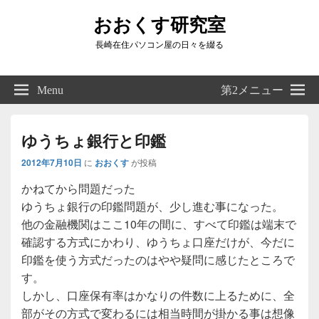
おおくす研究室
長崎在住パソコン屋の日々を綴る
Header
Right
Menu
第2メニュー
Sidebar
Widget
Area
ゆうちょ銀行と印鑑
2012年7月10日
に
おおくす
が投稿
かねてから問題だった
ゆうちょ銀行の印鑑問題が、少し進む事になった。
他の金融機関はここ10年の間に、すべて印鑑は端末で
確認する方式にかわり、ゆうちょ口座だけが、今だに
印鑑を使う方式だったのはやや疑問に感じたところで
す。
しかし、口座保有率はかなりの件数に上るために、全
部がその方式で変わるには相当時間が掛かる事は想像