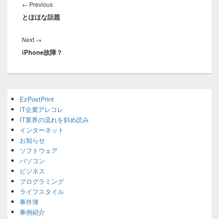
稿
Previous
←
Previous
ナ
とほほな話題
post:
ビ
ゲ
Next
Next
→
ー
iPhone故障？
post:
シ
ョ
ン
Primary
EzPostPrint
Sidebar
IT企業アレコレ
Widget
Area
IT業界の流れを斜め読み
インターネット
お知らせ
ソフトウェア
パソコン
ビジネス
プログラミング
ライフスタイル
事件簿
事例紹介