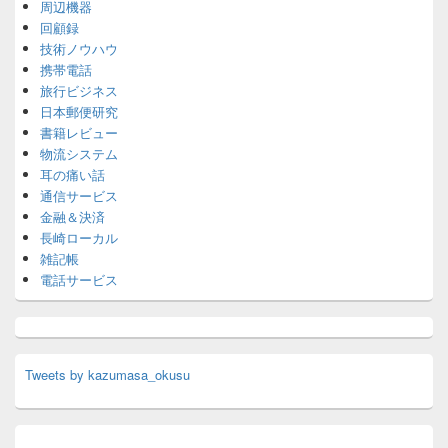
周辺機器
回顧録
技術ノウハウ
携帯電話
旅行ビジネス
日本郵便研究
書籍レビュー
物流システム
耳の痛い話
通信サービス
金融＆決済
長崎ローカル
雑記帳
電話サービス
Tweets by kazumasa_okusu