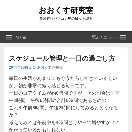
おおくす研究室
長崎在住パソコン屋の日々を綴る
Header
Right
Menu
第2メニュー
Sidebar
Widget
Area
スケジュール管理と一日の過ごし方
2011年8月8日
に
おおくす
が投稿
毎日の生活があまりにもぐうたらしすぎているせい
か、朝が非常に短く感じる毎日です。
一日のコアタイムが約8時間ですが、その割合は午前
中2時間、午後6時間の合計8時間であるものの
これを午前6時間、午後2時間にしてみるとどうなる
か？
考えてみれば午前中を4時間どうやって増やすか？に
かかっているかもしれない。