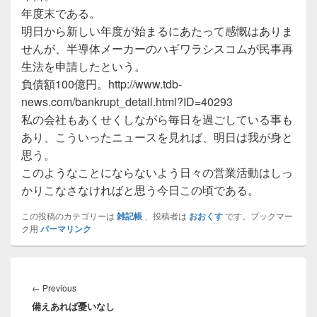
年度末である。
明日から新しい年度が始まるにあたって感慨はありま
せんが、半導体メーカーのハギワラシスコムが民事再
生法を申請したという。
負債額100億円。http://www.tdb-
news.com/bankrupt_detail.html?ID=40293
私の会社もあくせくしながら毎日を過ごしている事も
あり、こういったニュースを見れば、明日は我が身と
思う。
このようなことにならないよう日々の営業活動はしっ
かりこなさなければと思う今日この頃である。
この投稿のカテゴリーは
雑記帳
、投稿者は
おおくす
です。ブックマー
ク用
パーマリンク
投
稿
Previous
←
Previous
ナ
備えあれば憂いなし
post: