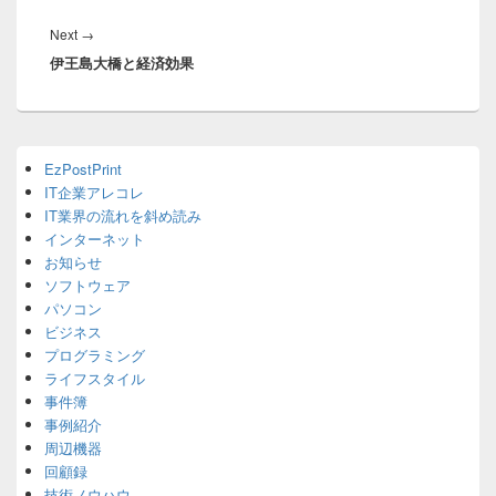
ビ
ゲ
Next
Next
→
ー
伊王島大橋と経済効果
post:
シ
ョ
ン
Primary
EzPostPrint
Sidebar
IT企業アレコレ
Widget
Area
IT業界の流れを斜め読み
インターネット
お知らせ
ソフトウェア
パソコン
ビジネス
プログラミング
ライフスタイル
事件簿
事例紹介
周辺機器
回顧録
技術ノウハウ