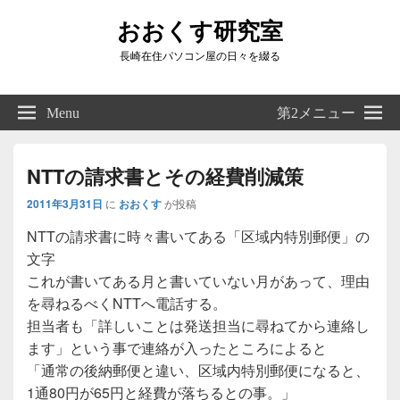
おおくす研究室
長崎在住パソコン屋の日々を綴る
Header
Right
Menu
第2メニュー
Sidebar
Widget
Area
NTTの請求書とその経費削減策
2011年3月31日
に
おおくす
が投稿
NTTの請求書に時々書いてある「区域内特別郵便」の
文字
これが書いてある月と書いていない月があって、理由
を尋ねるべくNTTへ電話する。
担当者も「詳しいことは発送担当に尋ねてから連絡し
ます」という事で連絡が入ったところによると
「通常の後納郵便と違い、区域内特別郵便になると、
1通80円が65円と経費が落ちるとの事。」