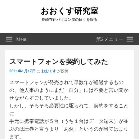
おおくす研究室
長崎在住パソコン屋の日々を綴る
Header
Right
Menu
第2メニュー
Sidebar
Widget
Area
スマートフォンを契約してみた
2011年1月17日
に
おおくす
が投稿
スマートフォンが発売されて早数年が経過するもの
の、他人事のようにまだ「自分」には不要と言い聞か
せながらすごしていました。
しかし、そろそろ必要性に駆られて、契約をすること
に
手元に携帯電話が５台（うち１台はデータ端末）が並
ぶのは圧巻と言うより「あ然」というのが当てはまり
ます。