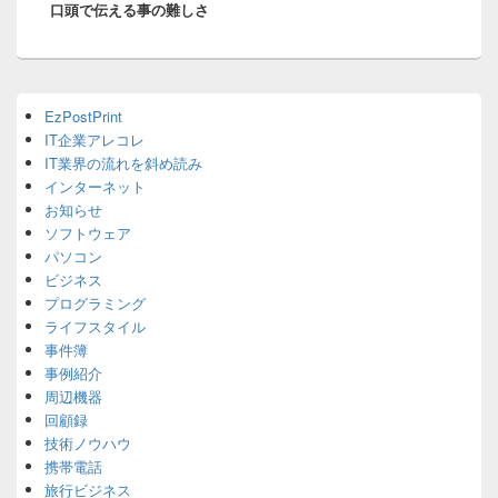
口頭で伝える事の難しさ
post:
シ
ョ
ン
Primary
EzPostPrint
Sidebar
IT企業アレコレ
Widget
Area
IT業界の流れを斜め読み
インターネット
お知らせ
ソフトウェア
パソコン
ビジネス
プログラミング
ライフスタイル
事件簿
事例紹介
周辺機器
回顧録
技術ノウハウ
携帯電話
旅行ビジネス