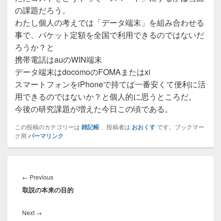
の課題だろう。
わたし個人の考えでは「データ端末」を組み合わせる
事で、パケット定額を全国で利用できるのではないだ
ろうか？と
携帯電話はauのWIN端末
データ端末はdocomoのFOMAまたはxi
スマートフォンをiPhoneで持てば一番安くて便利に活
用できるのではないか？と個人的に思うところだ。
今後の研究課題が増えた今日この頃である。
この投稿のカテゴリーは
雑記帳
、投稿者は
おおくす
です。ブックマー
ク用
パーマリンク
投
稿
Previous
←
Previous
ナ
取説の本来の目的
post:
ビ
ゲ
Next
Next
→
ー