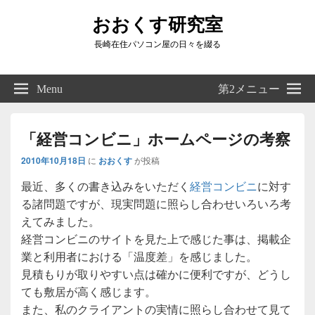
おおくす研究室
長崎在住パソコン屋の日々を綴る
Header
Right
Menu
第2メニュー
Sidebar
Widget
Area
「経営コンビニ」ホームページの考察
2010年10月18日
に
おおくす
が投稿
最近、多くの書き込みをいただく
経営コンビニ
に対す
る諸問題ですが、現実問題に照らし合わせいろいろ考
えてみました。
経営コンビニのサイトを見た上で感じた事は、掲載企
業と利用者における「温度差」を感じました。
見積もりが取りやすい点は確かに便利ですが、どうし
ても敷居が高く感じます。
また、私のクライアントの実情に照らし合わせて見て