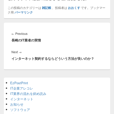
この投稿のカテゴリーは
雑記帳
、投稿者は
おおくす
です。ブックマー
ク用
パーマリンク
投
稿
Previous
←
Previous
ナ
長崎のIT業者の実情
post:
ビ
ゲ
Next
Next
→
ー
インターネット契約するならどういう方法が良いのか？
post:
シ
ョ
ン
Primary
EzPostPrint
Sidebar
IT企業アレコレ
Widget
Area
IT業界の流れを斜め読み
インターネット
お知らせ
ソフトウェア