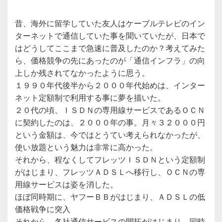
昔、海外に留学していた友人はケーブルテレビのイン
ターネットで通信していた事を聞いていたが、日本で
はどうしてここまで急速に普及したのか？考えてみた
ら、価格競争の先にあったのが「通信インフラ」の向
上しか残されてなかったように思う。
１９９０年代後半から２０００年代始めは、インター
ネット定額制で利用する事に夢を描いた。
２０代の頃、ＩＳＤＮの専用線サービスであるＯＣＮ
に契約したのは、２０００年の事。月々３２０００円
という金額は、今ではとうてい考えられなかったが、
使い放題という魅力は非常に高かった。
それから、程なくしてフレッツＩＳＤＮという定額制
がはじまり、フレッツＡＤＳＬへ移行し、ＯＣＮの専
用線サービスは姿を消した。
ほぼ同時期に、ヤフーＢＢがはじまり、ＡＤＳＬの低
価格戦争に突入
それから、各社通信サービスの開拓がはじまり、同時