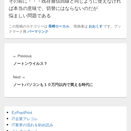
その前に・・・既存通信回線と同じように使えなけれ
ば本当の意味で、切替にはならないのだが
悩ましい問題である
この投稿のカテゴリーは
長崎ローカル
、投稿者は
おおくす
です。ブッ
クマーク用
パーマリンク
投
稿
Previous
←
Previous
ナ
ノートンウイルス？
post:
ビ
ゲ
Next
Next
→
ー
ノートパソコンも１０万円以内で買える時代に
post:
シ
ョ
ン
Primary
EzPostPrint
Sidebar
IT企業アレコレ
Widget
Area
IT業界の流れを斜め読み
インターネット