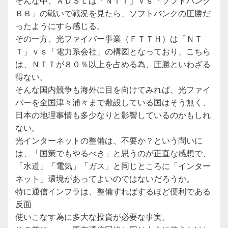
そんな中、ＡＤＳＬは「ＮＴＴ」ｖｓ「ソフトバンク
ＢＢ」の戦いで戦況を見たら、ソフトバンクの圧勝だ
ったようにすら感じる。
その一方、光ファイバー事業（ＦＴＴＨ）は「ＮＴ
Ｔ」ｖｓ「電力系会社」の構図となっており、こちら
は、ＮＴＴが８０％以上を占める為、圧勝といわざる
得ない。
そんな国内競争も海外に目を向けてみれば、光ファイ
バーを全国津々浦々まで敷設している国はそう無く、
日本の地理事情も多少なりと影響しているのかもしれ
ない。
光インターネットの整備は、不要か？という問いに
は、「国策でもやるべき」と思うのが正直な感想で、
「水道」「電気」「ガス」と同じところに「インター
ネット」環境があってよいのではないだろうか。
特に通信インフラは、整備すればするほど便利である
反面
使いこなす為に多大な投資が必要な事実。