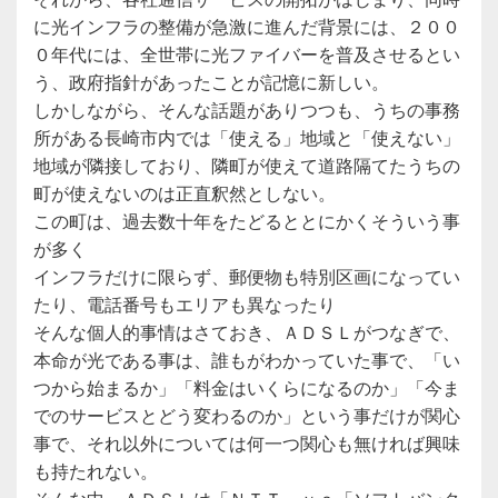
に光インフラの整備が急激に進んだ背景には、２００
０年代には、全世帯に光ファイバーを普及させるとい
う、政府指針があったことが記憶に新しい。
しかしながら、そんな話題がありつつも、うちの事務
所がある長崎市内では「使える」地域と「使えない」
地域が隣接しており、隣町が使えて道路隔てたうちの
町が使えないのは正直釈然としない。
この町は、過去数十年をたどるととにかくそういう事
が多く
インフラだけに限らず、郵便物も特別区画になってい
たり、電話番号もエリアも異なったり
そんな個人的事情はさておき、ＡＤＳＬがつなぎで、
本命が光である事は、誰もがわかっていた事で、「い
つから始まるか」「料金はいくらになるのか」「今ま
でのサービスとどう変わるのか」という事だけが関心
事で、それ以外については何一つ関心も無ければ興味
も持たれない。