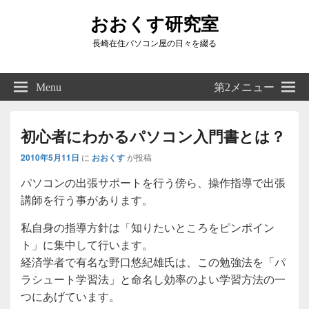
おおくす研究室
長崎在住パソコン屋の日々を綴る
Header
Right
Menu
第2メニュー
Sidebar
Widget
Area
初心者にわかるパソコン入門書とは？
2010年5月11日
に
おおくす
が投稿
パソコンの出張サポートを行う傍ら、操作指導で出張
講師を行う事があります。
私自身の指導方針は「知りたいところをピンポイン
ト」に集中して行います。
経済学者で有名な野口悠紀雄氏は、この勉強法を「パ
ラシュート学習法」と命名し効率のよい学習方法の一
つにあげています。