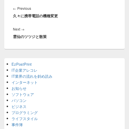
投
稿
Previous
←
Previous
ナ
久々に携帯電話の機種変更
post:
ビ
ゲ
Next
Next
→
ー
雲仙のツツジと散策
post:
シ
ョ
ン
Primary
EzPostPrint
Sidebar
IT企業アレコレ
Widget
Area
IT業界の流れを斜め読み
インターネット
お知らせ
ソフトウェア
パソコン
ビジネス
プログラミング
ライフスタイル
事件簿