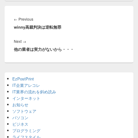
投
稿
Previous
←
Previous
ナ
winny高裁判決は逆転無罪
post:
ビ
ゲ
Next
Next
→
ー
他の業者は実力がないから・・・
post:
シ
ョ
ン
Primary
EzPostPrint
Sidebar
IT企業アレコレ
Widget
Area
IT業界の流れを斜め読み
インターネット
お知らせ
ソフトウェア
パソコン
ビジネス
プログラミング
ライフスタイル