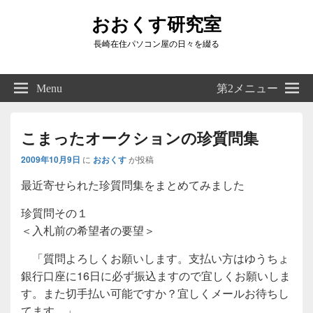
おおくす研究室
長崎在住パソコン屋の日々を綴る
Header
Right
Menu
第2メニュー
Sidebar
Widget
Area
こまったオークションの珍質問集
2009年10月9日
に
おおくす
が投稿
最近寄せられた珍質問集をまとめてみました
珍質問その１
＜入札前の希望者の要望＞
「質問よろしくお願いします。支払い方はゆうちょ
銀行口座に16日に必ず振込ますので宜しくお願いしま
す。また切手払い可能ですか？宜しくメールお待ちし
てます。」