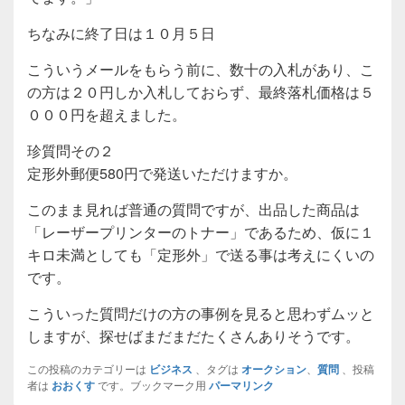
ちなみに終了日は１０月５日
こういうメールをもらう前に、数十の入札があり、こ
の方は２０円しか入札しておらず、最終落札価格は５
０００円を超えました。
珍質問その２
定形外郵便580円で発送いただけますか。
このまま見れば普通の質問ですが、出品した商品は
「レーザープリンターのトナー」であるため、仮に１
キロ未満としても「定形外」で送る事は考えにくいの
です。
こういった質問だけの方の事例を見ると思わずムッと
しますが、探せばまだまだたくさんありそうです。
この投稿のカテゴリーは
ビジネス
、タグは
オークション
、
質問
、投稿
者は
おおくす
です。ブックマーク用
パーマリンク