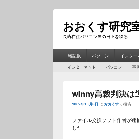
おおくす研究
長崎在住パソコン屋の日々を綴る
第
雑記帳
パソコン
インター
1
第
メ
インターネット
パソコン
事
2
ニ
メ
ュ
ニ
ー
winny高裁判決
ュ
ー
2009年10月8日
に
おおくす
が投稿
ファイル交換ソフト作者が逮
した