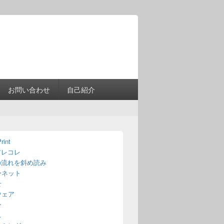
Header
Right
Sidebar
Widget
Area
お問い合わせ
自己紹介
rint
アレコレ
の流れを斜め読み
ーネット
せ
ウェア
ン
ス