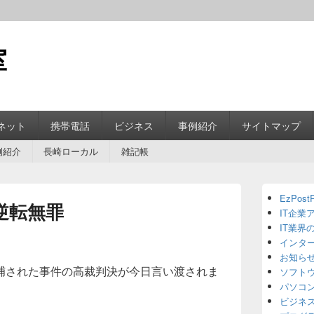
室
ネット
携帯電話
ビジネス
事例紹介
サイトマップ
例紹介
長崎ローカル
雑記帳
Primary
EzPostP
Sidebar
は逆転無罪
IT企業
Widget
Area
IT業界
インタ
お知ら
捕された事件の高裁判決が今日言い渡されま
ソフト
パソコ
ビジネ