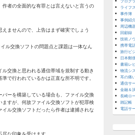
プログ
、作者の全面的な有罪とは言えないと言うの
ライフ
事件簿
事例紹
周辺機
思えませんので、上告はまず確実でしょう
回顧録
技術ノ
携帯電
ファイル交換ソフトの問題点と課題は一体なん
旅行ビ
日本郵
書籍レ
イル交換と思われる通信帯域を規制する動き
物流シ
耳の痛
基準で行われているかは正直な所不明です。
通信サ
金融＆
ーバーを構築している場合も、ファイル交換
長崎ロ
いますが、何故ファイル交換ソフトが犯罪検
雑記帳
電話サ
ァイル交換ソフトだったら作者は逮捕されな
不尽な印象を受けます