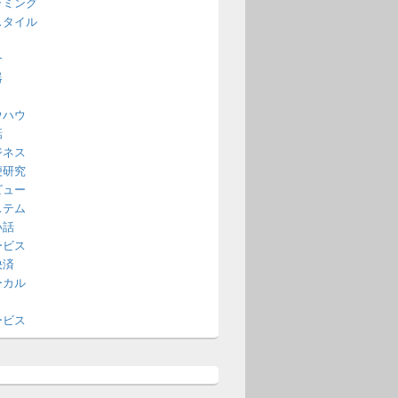
ラミング
スタイル
介
器
ウハウ
話
ジネス
便研究
ビュー
ステム
い話
ービス
決済
ーカル
ービス