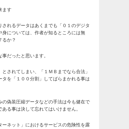
来ます
りされるデータはあくまでも「０１のデジタ
中身については、作者が知るところには無
するか？
な事だったと思います。
」とされてしまい、「１ＭＢまでなら合法」
ータを「１００分割」してばらまかれる事は
みの偽装圧縮データなどの手法は今も健在で
である事は決して忘れてはいけません。
ターネット」におけるサービスの危険性を露