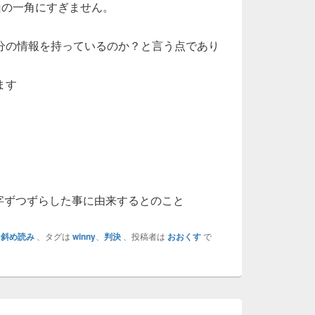
氷山の一角にすぎません。
分の情報を持っているのか？と言う点であり
ます
文字ずつずらした事に由来するとのこと
を斜め読み
、タグは
winny
、
判決
、投稿者は
おおくす
で