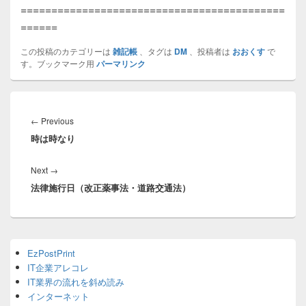
===========================================
======
この投稿のカテゴリーは
雑記帳
、タグは
DM
、投稿者は
おおくす
で
す。ブックマーク用
パーマリンク
投
稿
Previous
←
Previous
ナ
時は時なり
post:
ビ
ゲ
Next
Next
→
ー
法律施行日（改正薬事法・道路交通法）
post:
シ
ョ
ン
Primary
EzPostPrint
Sidebar
IT企業アレコレ
Widget
Area
IT業界の流れを斜め読み
インターネット