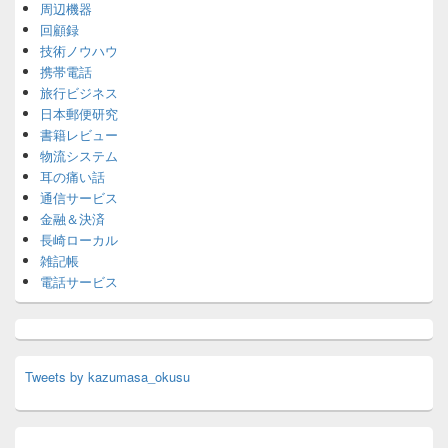
周辺機器
回顧録
技術ノウハウ
携帯電話
旅行ビジネス
日本郵便研究
書籍レビュー
物流システム
耳の痛い話
通信サービス
金融＆決済
長崎ローカル
雑記帳
電話サービス
Tweets by kazumasa_okusu