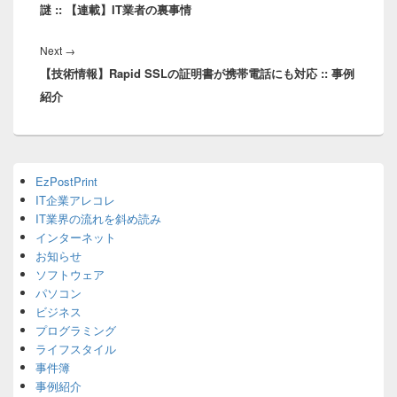
ビ
謎 :: 【連載】IT業者の裏事情
ゲ
ー
Next
Next
→
シ
【技術情報】Rapid SSLの証明書が携帯電話にも対応 :: 事例
post:
ョ
紹介
ン
Primary
EzPostPrint
Sidebar
IT企業アレコレ
Widget
Area
IT業界の流れを斜め読み
インターネット
お知らせ
ソフトウェア
パソコン
ビジネス
プログラミング
ライフスタイル
事件簿
事例紹介