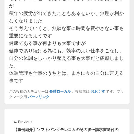
が
積年の疲労が出てきたこともあるせいか、無理が利か
なくなりました
そう考えていくと、無駄な事に時間を費やさない事も
重要になるようです
健康である事が何よりも大事ですが
健康であり続ける為にも、効率のよい仕事をこなし、
自分の体調をしっかり整える事も大事だと痛感しまし
た。
体調管理も仕事のうちとは、まさに今の自分に言える
事です
この投稿のカテゴリーは
長崎ローカル
、投稿者は
おおくす
です。ブッ
クマーク用
パーマリンク
投
稿
Previous
←
Previous
ナ
【事例紹介】ソフトバンクテレコムのその後〜請求書送付の
post: