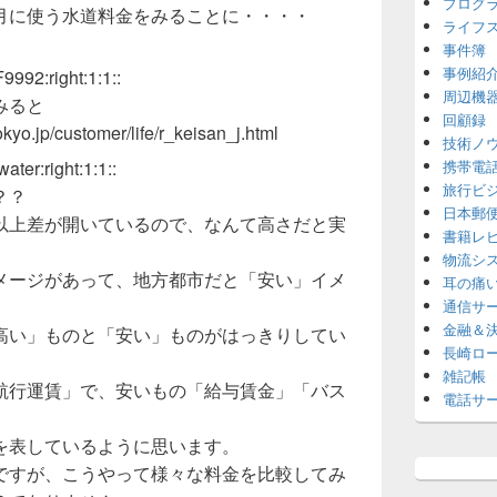
プログ
月に使う水道料金をみることに・・・・
ライフ
事件簿
事例紹
周辺機
みると
回顧録
kyo.jp/customer/life/r_keisan_j.html
技術ノ
携帯電
旅行ビ
？？
日本郵
以上差が開いているので、なんて高さだと実
書籍レ
物流シ
メージがあって、地方都市だと「安い」イメ
耳の痛
通信サ
金融＆
高い」ものと「安い」ものがはっきりしてい
長崎ロ
雑記帳
航行運賃」で、安いもの「給与賃金」「バス
電話サ
を表しているように思います。
ですが、こうやって様々な料金を比較してみ