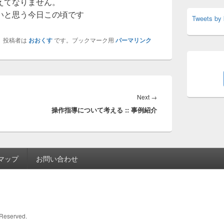
えてなりません。
いと思う今日この頃です
Tweets by
、投稿者は
おおくす
です。ブックマーク用
パーマリンク
Next
Next
→
操作指導について考える :: 事例紹介
post:
マップ
お問い合わせ
s Reserved.