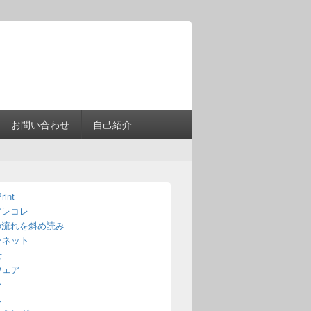
Header
Right
Sidebar
Widget
Area
お問い合わせ
自己紹介
rint
アレコレ
の流れを斜め読み
ーネット
せ
ウェア
ン
ス