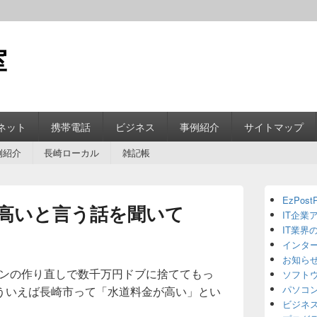
室
ネット
携帯電話
ビジネス
事例紹介
サイトマップ
例紹介
長崎ローカル
雑記帳
Primary
EzPostP
Sidebar
高いと言う話を聞いて
IT企業
Widget
Area
IT業界
インタ
お知ら
ワッペンの作り直しで数千万円ドブに捨ててもっ
ソフト
パソコ
ういえば長崎市って「水道料金が高い」とい
ビジネ