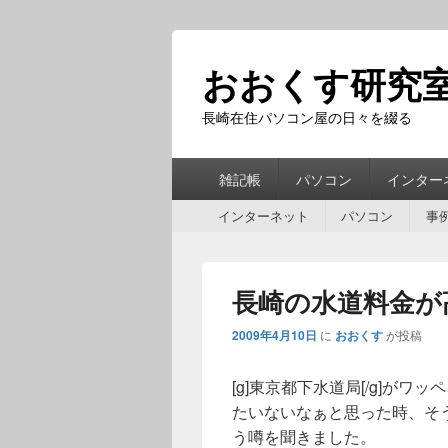
おおくす研究
長崎在住パソコン屋の日々を綴る
第
雑記帳
パソコン
インター
1
第
メ
インターネット
パソコン
事
2
ニ
メ
ュ
ニ
ー
長崎の水道料金が
ュ
ー
2009年4月10日
に
おおくす
が投稿
[g]東京都下水道局[/g]が
たいないなぁと思った時、そ
う噂を聞きました。