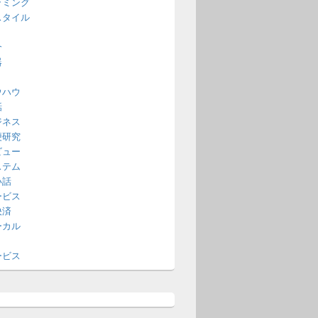
ラミング
スタイル
介
器
ウハウ
話
ジネス
便研究
ビュー
ステム
い話
ービス
決済
ーカル
ービス