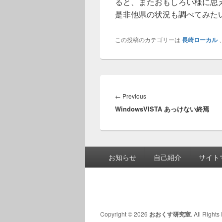
ると、またおもしろい様に思
是非他県の状況も調べてみた
この投稿のカテゴリーは
長崎ローカル
投
稿
Previous
←
Previous
ナ
WindowsVISTA あっけない終焉
post:
ビ
ゲ
ー
シ
フ
お知らせ
自己紹介
サイト
ョ
ッ
ン
タ
ー
メ
ニ
Copyright © 2026
おおくす研究室
. All Right
ュ