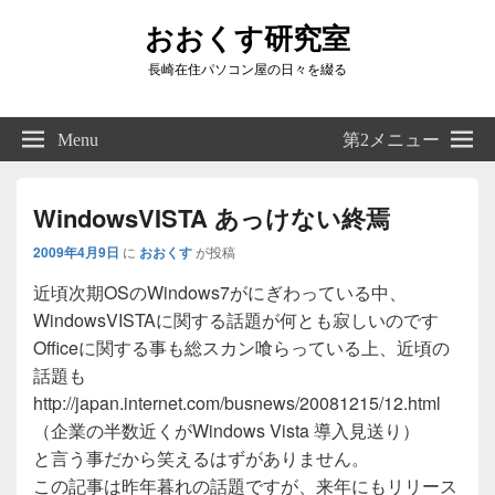
おおくす研究室
長崎在住パソコン屋の日々を綴る
Header
Right
Menu
第2メニュー
Sidebar
Widget
Area
WindowsVISTA あっけない終焉
2009年4月9日
に
おおくす
が投稿
近頃次期OSのWindows7がにぎわっている中、
WindowsVISTAに関する話題が何とも寂しいのです
Officeに関する事も総スカン喰らっている上、近頃の
話題も
http://japan.internet.com/busnews/20081215/12.html
（企業の半数近くがWindows Vista 導入見送り）
と言う事だから笑えるはずがありません。
この記事は昨年暮れの話題ですが、来年にもリリース