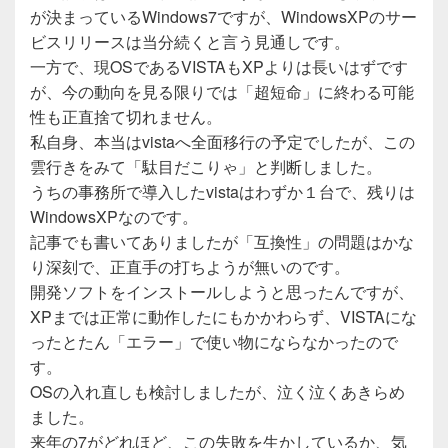
が決まっているWindows7ですが、WindowsXPのサー
ビスリリースは当分続くと言う見通しです。
一方で、現OSであるVISTAもXPよりは長いはずです
が、今の動向を見る限りでは「超短命」に終わる可能
性も正直捨て切れません。
私自身、本当はvistaへ全面移行の予定でしたが、この
雲行きをみて「駄目だこりゃ」と判断しました。
うちの事務所で導入したvistaはわずか１台で、残りは
WindowsXPなのです。
記事でも書いてありましたが「互換性」の問題はかな
り深刻で、正直手の打ちようが無いのです。
開発ソフトをインストールしようと思ったんですが、
XPまでは正常に動作したにもかかわらず、VISTAにな
ったとたん「エラー」で使い物にならなかったので
す。
OSの入れ直しも検討しましたが、泣く泣くあきらめ
ました。
来年の7がどれほど、この失敗を生かしているか、気