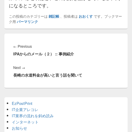
になるところです。
この投稿のカテゴリーは
雑記帳
、投稿者は
おおくす
です。ブックマー
ク用
パーマリンク
投
稿
Previous
←
Previous
ナ
IPAからのメール（２） :: 事例紹介
post:
ビ
ゲ
Next
Next
→
ー
長崎の水道料金が高いと言う話を聞いて
post:
シ
ョ
ン
Primary
EzPostPrint
Sidebar
IT企業アレコレ
Widget
Area
IT業界の流れを斜め読み
インターネット
お知らせ