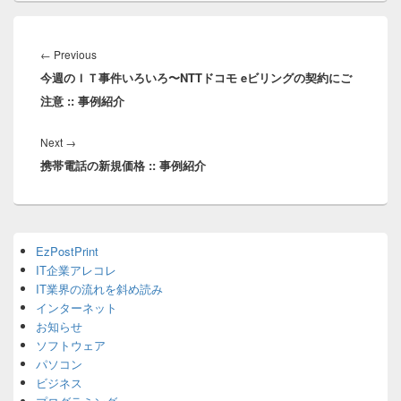
投
稿
Previous
←
Previous
ナ
今週のＩＴ事件いろいろ〜NTTドコモ eビリングの契約にご
post:
ビ
注意 :: 事例紹介
ゲ
ー
Next
Next
→
シ
携帯電話の新規価格 :: 事例紹介
post:
ョ
ン
Primary
EzPostPrint
Sidebar
IT企業アレコレ
Widget
Area
IT業界の流れを斜め読み
インターネット
お知らせ
ソフトウェア
パソコン
ビジネス