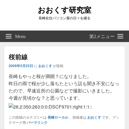
おおくす研究室
長崎在住パソコン屋の日々を綴る
Header
Right
Menu
第2メニュー
Sidebar
Widget
Area
桜前線
2009年3月23日
に
おおくす
が投稿
長崎もやっと桜が満開？になりました。
昨日の雨で桜が少し落ちたという話も聞き不安になっ
たので、早速近所の公園などで撮影にいきました。
今週が見頃かな？と思っています。
この投稿のカテゴリーは
長崎ローカル
、投稿者は
おおくす
です。ブッ
クマーク用
パーマリンク