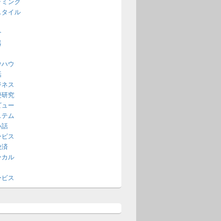
ラミング
スタイル
介
器
ウハウ
話
ジネス
便研究
ビュー
ステム
い話
ービス
決済
ーカル
ービス