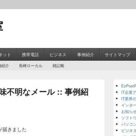
室
ネット
携帯電話
ビジネス
事例紹介
サイトマップ
例紹介
長崎ローカル
雑記帳
Primary
EzPostP
Sidebar
不明なメール :: 事例紹
IT企業
Widget
Area
IT業界
インタ
お知ら
ソフト
パソコ
が届きました
ビジネ