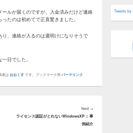
Tweets by
メールが届くのですが、入金済みだけど連絡
らったのは初めてで正直驚きました。
あり、連絡が入るのは週明けになりそうで
な一日でした。
稿者は
おおくす
です。ブックマーク用
パーマリンク
Next
Next
→
ライセンス認証がとれないWindowsXP :: 事
post:
例紹介