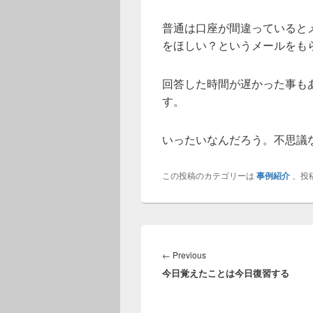
普通は口座が間違っていると
をほしい？というメールをも
回答した時間が遅かった事も
す。
いったいなんだろう。不思議
この投稿のカテゴリーは
事例紹介
、投
投
稿
Previous
←
Previous
ナ
今日覚えたことは今日復習する
post:
ビ
ゲ