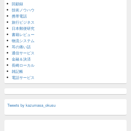
回顧録
技術ノウハウ
携帯電話
旅行ビジネス
日本郵便研究
書籍レビュー
物流システム
耳の痛い話
通信サービス
金融＆決済
長崎ローカル
雑記帳
電話サービス
Tweets by kazumasa_okusu