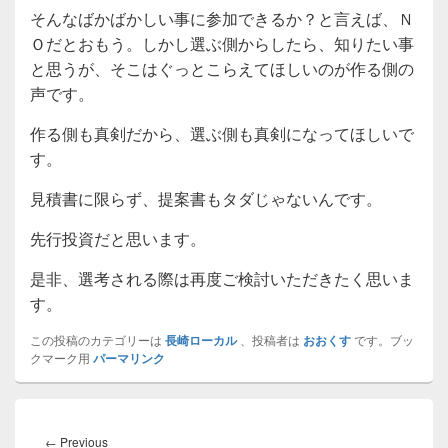
そんなばかばかしい事に参加できるか？と言えば、Ｎ
Ｏだとおもう。しかし選ぶ側からしたら、知りたい事
と思うが、そこはぐっとこらえてほしいのが作る側の
声です。
作る側も真剣だから、選ぶ側も真剣になってほしいで
す。
見積書に限らず、提案書もタダじゃないんです。
先行投資だと思います。
是非、選考される際は再度ご検討いただきたく思いま
す。
この投稿のカテゴリーは
長崎ローカル
、投稿者は
おおくす
です。ブッ
クマーク用
パーマリンク
投
稿
Previous
←
Previous