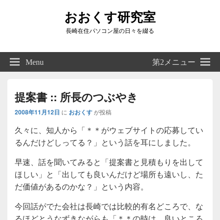
おおくす研究室
長崎在住パソコン屋の日々を綴る
Header
Right
Menu
第2メニュー
Sidebar
Widget
Area
提案書 :: 所長のつぶやき
2008年11月12日
に
おおくす
が投稿
久々に、知人から「＊＊がウェブサイトの応募してい
るんだけどしってる？」という話を耳にしました。
早速、話を聞いてみると「提案書と見積もりを出して
ほしい」と「出しても良いんだけど場所も遠いし、た
だ価値があるのかな？」という内容。
今回話がでた会社は長崎では比較的有名どころで、な
るほどとうなずきながらも「＊＊の時は、良いところ