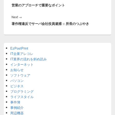
ナ
営業のアプローチで重要なポイント
post:
ビ
ゲ
Next
Next
→
ー
著作権違反でサーバ会社役員逮捕 :: 所長のつぶやき
post:
シ
ョ
ン
Primary
EzPostPrint
Sidebar
IT企業アレコレ
Widget
Area
IT業界の流れを斜め読み
インターネット
お知らせ
ソフトウェア
パソコン
ビジネス
プログラミング
ライフスタイル
事件簿
事例紹介
周辺機器