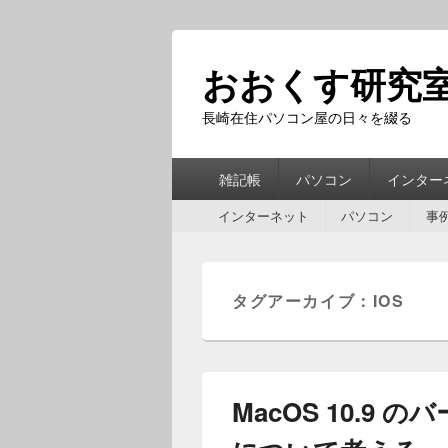
おおくす研究
長崎在住パソコン屋の日々を綴る
第
雑記帳
パソコン
インター
1
第
メ
インターネット
パソコン
事
2
ニ
メ
ュ
ニ
ー
ュ
タグアーカイブ：
IOS
ー
MacOS 10.9