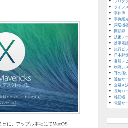
プログ
ライフ
事件簿
事例紹
周辺機
回顧録
技術ノ
携帯電
旅行ビ
日本郵
書籍レ
物流シ
耳の痛
通信サ
金融＆
長崎ロ
雑記帳
電話サ
日に、アップル本社にてMacOS