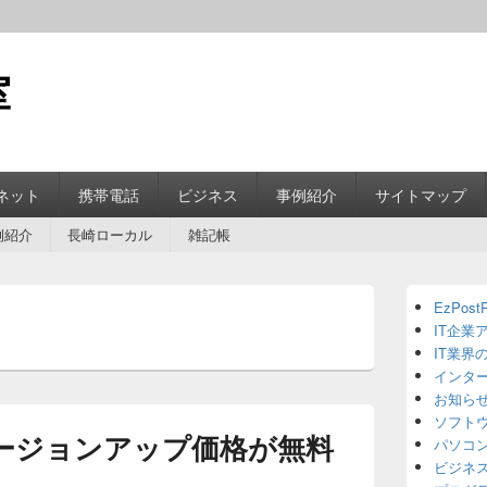
室
ネット
携帯電話
ビジネス
事例紹介
サイトマップ
例紹介
長崎ローカル
雑記帳
Primary
EzPostP
Sidebar
IT企業
Widget
Area
IT業界
インタ
お知ら
ソフト
 のバージョンアップ価格が無料
パソコ
ビジネ