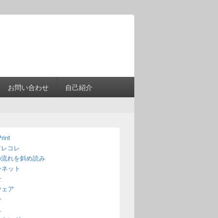
Header
Right
Sidebar
Widget
Area
お問い合わせ
自己紹介
rint
アレコレ
の流れを斜め読み
ーネット
せ
ウェア
ン
ス