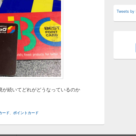
Tweets by
廃が続いてどれがどうなっているのか
サービスの研究～Tカード・Pontaほか
カード
、
ポイントカード