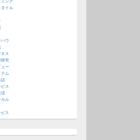
ラミング
スタイル
介
器
ウハウ
話
ジネス
便研究
ビュー
ステム
い話
ービス
決済
ーカル
ービス