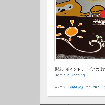
最近、ポイントサービスの改
共通ポイント
Continue Reading
→
カテゴリー
金融＆決済
|
タグ
Ponta
、
T