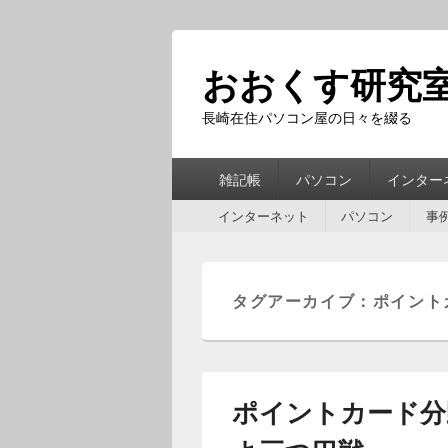
おおくす研究
長崎在住パソコン屋の日々を綴る
第
雑記帳
パソコン
インター
1
第
メ
インターネット
パソコン
事
2
ニ
メ
ュ
ニ
ー
ュ
タグアーカイブ：
ポイント
ー
ポイントカード分