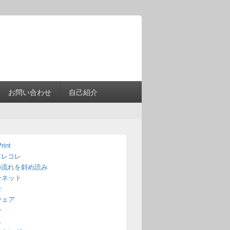
Header
Right
Sidebar
Widget
Area
お問い合わせ
自己紹介
rint
アレコレ
の流れを斜め読み
ーネット
せ
ウェア
ン
ス