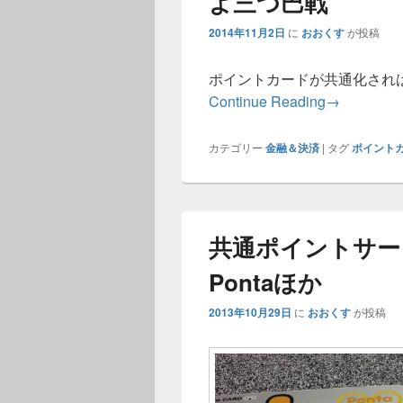
よ三つ巴戦
2014年11月2日
に
おおくす
が投稿
ポイントカードが共通化され
ポイントカ
Continue Reading
→
カテゴリー
金融＆決済
|
タグ
ポイント
共通ポイントサー
Pontaほか
2013年10月29日
に
おおくす
が投稿