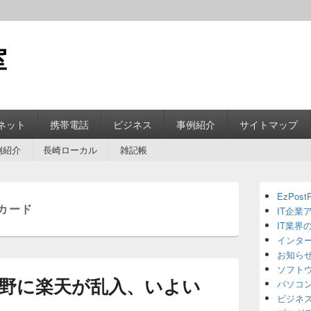
室
ネット
携帯電話
ビジネス
事例紹介
サイトマップ
例紹介
長崎ローカル
雑記帳
Primary
EzPostP
Sidebar
カード
IT企業
Widget
Area
IT業界
インタ
お知ら
ソフト
野に楽天が乱入、いよい
パソコ
ビジネ