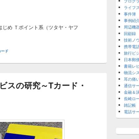
プログ
ライフ
事件簿
事例紹
はじめ Ｔポイント系（ツタヤ・ヤフ
周辺機
回顧録
ード分野に楽天が乱入、いよいよ三つ巴戦
技術ノ
携帯電
カード
旅行ビ
日本郵
書籍レ
物流シ
耳の痛
ビスの研究～Tカード・
通信サ
金融＆
長崎ロ
雑記帳
電話サ