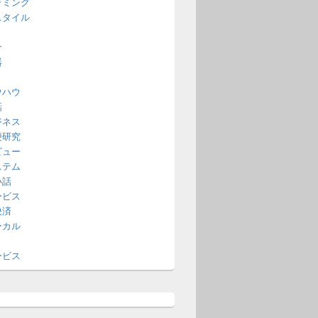
ラミング
スタイル
介
器
ウハウ
話
ジネス
便研究
ビュー
ステム
い話
ービス
決済
ーカル
ービス