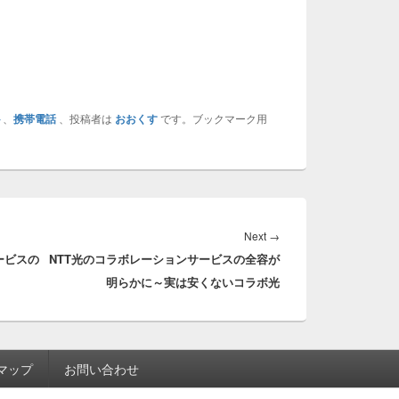
ト
、
携帯電話
、投稿者は
おおくす
です。ブックマーク用
Next
Next
→
ービスの
NTT光のコラボレーションサービスの全容が
post:
明らかに～実は安くないコラボ光
マップ
お問い合わせ