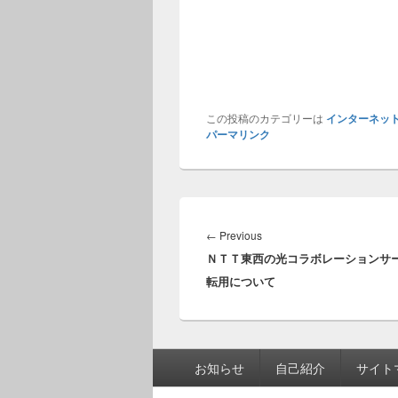
この投稿のカテゴリーは
インターネッ
パーマリンク
投
稿
Previous
←
Previous
ナ
ＮＴＴ東西の光コラボレーションサ
post:
ビ
転用について
ゲ
ー
シ
ョ
フ
お知らせ
自己紹介
サイト
ン
ッ
タ