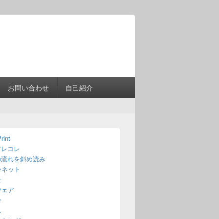
Header
Right
Sidebar
Widget
Area
お問い合わせ
自己紹介
rint
アレコレ
の流れを斜め読み
ーネット
せ
ウェア
ン
ス