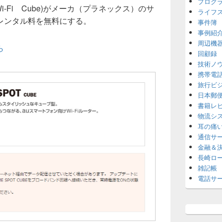
プログ
Wi-Fi Cube)がメーカ（プラネックス）のサ
ライフ
レンタル料を無料にする。
事件簿
事例紹
周辺機
ら
回顧録
技術ノ
携帯電
旅行ビ
日本郵
書籍レ
物流シ
耳の痛
通信サ
金融＆
長崎ロ
雑記帳
電話サ