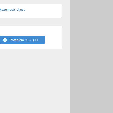
 kazumasa_okusu
Instagram でフォロー