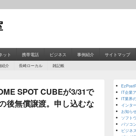
室
ネット
携帯電話
ビジネス
事例紹介
サイトマップ
例紹介
長崎ローカル
雑記帳
Primary
EzPostP
Sidebar
OME SPOT CUBEが3/31で
IT企業
Widget
Area
IT業界
の後無償譲渡。申し込むな
インタ
お知ら
ソフト
パソコ
ビジネ