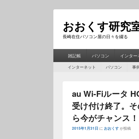
おおくす研究
長崎在住パソコン屋の日々を綴る
第
雑記帳
パソコン
インター
1
第
メ
インターネット
パソコン
事
2
ニ
メ
ュ
ニ
ー
au Wi-Fiルータ H
ュ
ー
受け付け終了。そ
ら今がチャンス！
2015年1月31日
に
おおくす
が投稿