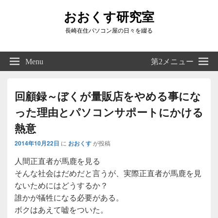
おおくす研究室
長崎在住パソコン屋の日々を綴る
Header
Right
Menu
第2メニュー
Sidebar
Widget
Area
回顧録～ぼくが量販店をやめる事にな
った理由とパソコンサポートにかける
熱意
2014年10月22日
に
おおくす
が投稿
人間正直者が馬鹿を見る
そんな社会はだめだと言うが、実際正直者が馬鹿を見
ないためにはどうするか？
誰かが犠牲になる必要がある。
ボクはあえて嘘をついた。