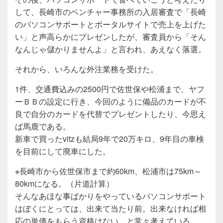
して、長崎市のベンチャー事務所の入居審査で「長崎
のパソコンサポートとポータルサイトで売上を上げた
い」と声高らかにプレゼンしたが、審査員から「そん
なんじゃ儲かりませんよ」と言われ、あえなく落選。
それから、いろんな外注業務を受けた。
1件、交通費込みの2500円で佐世保や松浦まで、ヤフ
ーＢＢの設定に行き、今回のように備品のカードが不
良で自分のカードを代替でプレゼントしたり、今思え
ば馬鹿である。
新車で買ったvitzも結局9年で20万キロ、9年目の車検
を目前にして廃車にした。
※長崎市から佐世保市まで約60km、松浦市は75km～
80kmになる。（片道計算）
そんなあほな事ばかりをやっているパソコンサポート
はぼくにとっては、出来て当たり前。出来なければ相
応の単価をもらう資格はない。と常々考えている。