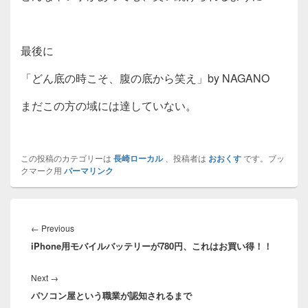
最後に
「どん底の時こそ、腹の底から笑え」by NAGANO
まだこの方の域には達していない。
この投稿のカテゴリーは
長崎ローカル
、投稿者は
おおくす
です。ブッ
クマーク用
パーマリンク
投
稿
Previous
←
Previous
ナ
iPhone用モバイルバッテリーが780円、これはお買い得！！
post:
ビ
ゲ
Next
Next
→
ー
パソコン屋という職業が認知されるまで
post:
シ