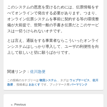
このシステムの恩恵を受けるためには、伝票情報をす
べてオンラインで発出する必要があります。つまり、
オンライン伝票システムを事前に契約する等の環境整
備が大前提で、世間一般の手書き伝票だとこのサービ
スは一切うけられないオチです。
とは言え、通販をする事業者ならこういったオンライ
ンシステムはしっかり導入して、ユーザの利便性を向
上して欲しいと切に願うばかりです。
関連リンク：
佐川急便
この投稿のカテゴリーは
物流システム
、タグは
ウェブサービス
、
佐川
急便
、投稿者は
おおくす
です。ブックマーク用
パーマリンク
投
稿
Previous
←
Previous