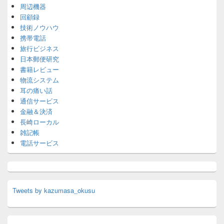
周辺機器
回顧録
技術ノウハウ
携帯電話
旅行ビジネス
日本郵便研究
書籍レビュー
物流システム
耳の痛い話
通信サービス
金融＆決済
長崎ローカル
雑記帳
電話サービス
Tweets by kazumasa_okusu