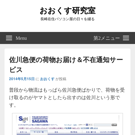
おおくす研究室
長崎在住パソコン屋の日々を綴る
Header
Right
Menu
第2メニュー
Sidebar
Widget
Area
佐川急便の荷物お届け＆不在通知サー
ビス
2014年5月15日
に
おおくす
が投稿
普段から物流はもっぱら佐川急便ばかりで、荷物を受
け取るのがヤマトとしたら出すのは佐川という形で
す。