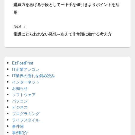
ナ
購買力をあげる手段として〜下手な値引きよりポイントを活
post:
ビ
用
ゲ
ー
Next
Next
→
シ
常識にとらわれない発想～あえて非常識に徹する考え方
post:
ョ
ン
Primary
EzPostPrint
Sidebar
IT企業アレコレ
Widget
Area
IT業界の流れを斜め読み
インターネット
お知らせ
ソフトウェア
パソコン
ビジネス
プログラミング
ライフスタイル
事件簿
事例紹介