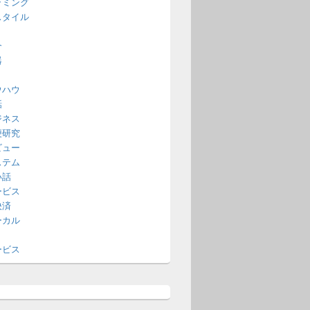
ラミング
スタイル
介
器
ウハウ
話
ジネス
便研究
ビュー
ステム
い話
ービス
決済
ーカル
ービス