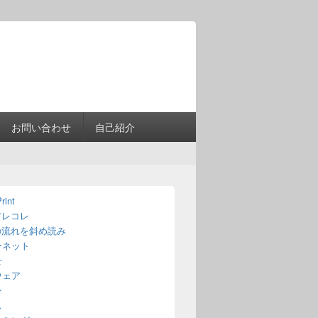
Header
Right
Sidebar
Widget
Area
お問い合わせ
自己紹介
rint
アレコレ
の流れを斜め読み
ーネット
せ
ウェア
ン
ス