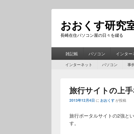
おおくす研究
長崎在住パソコン屋の日々を綴る
第
雑記帳
パソコン
インター
1
第
メ
インターネット
パソコン
事
2
ニ
メ
ュ
ニ
ー
旅行サイトの上手
ュ
ー
2013年12月4日
に
おおくす
が投稿
旅行ポータルサイトの2強と
す。