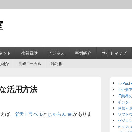
室
ネット
携帯電話
ビジネス
事例紹介
サイトマップ
例紹介
長崎ローカル
雑記帳
Primary
EzPostP
Sidebar
な活用方法
IT企業
Widget
Area
IT業界
インタ
お知ら
いえば、
楽天トラベル
と
じゃらんnet
がありま
ソフト
パソコ
ビジネ