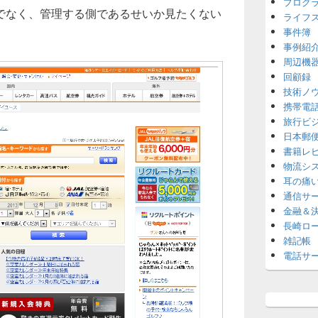
プログ
でなく、管理する側であるせいか見たくない
ライフ
事件簿
事例紹
周辺機
回顧録
技術ノ
携帯電
旅行ビ
日本郵
書籍レ
物流シ
耳の痛
通信サ
金融＆
長崎ロ
雑記帳
電話サ