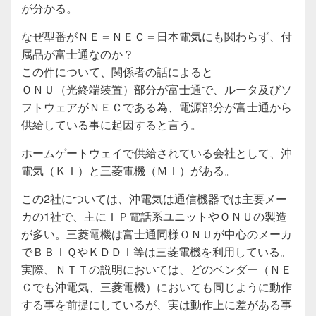
が分かる。
なぜ型番がＮＥ＝ＮＥＣ＝日本電気にも関わらず、付
属品が富士通なのか？
この件について、関係者の話によると
ＯＮＵ（光終端装置）部分が富士通で、ルータ及びソ
フトウェアがＮＥＣである為、電源部分が富士通から
供給している事に起因すると言う。
ホームゲートウェイで供給されている会社として、沖
電気（ＫＩ）と三菱電機（ＭＩ）がある。
この2社については、沖電気は通信機器では主要メー
カの1社で、主にＩＰ電話系ユニットやＯＮＵの製造
が多い。三菱電機は富士通同様ＯＮＵが中心のメーカ
でＢＢＩＱやＫＤＤＩ等は三菱電機を利用している。
実際、ＮＴＴの説明においては、どのベンダー（ＮＥ
Ｃでも沖電気、三菱電機）においても同じように動作
する事を前提にしているが、実は動作上に差がある事