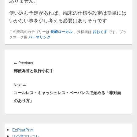
ありません。
使い込む予定があれば、端末の仕様や設定は簡単には
いかない事を少し考える必要はありそうです
この投稿のカテゴリーは
長崎ローカル
、投稿者は
おおくす
です。ブッ
クマーク用
パーマリンク
投
稿
Previous
←
Previous
ナ
郵便為替と銀行小切手
post:
ビ
ゲ
Next
Next
→
ー
コールレス・キャッシュレス・ペーパレスで始める「非対面
post:
シ
のあり方」
ョ
ン
Primary
EzPostPrint
Sidebar
IT企業アレコレ
Widget