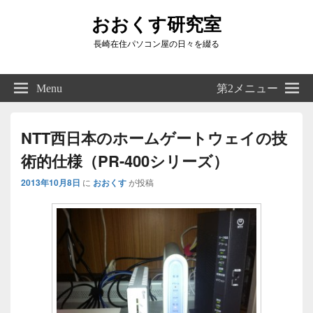
おおくす研究室
長崎在住パソコン屋の日々を綴る
Header
Right
Menu
第2メニュー
Sidebar
Widget
Area
NTT西日本のホームゲートウェイの技
術的仕様（PR-400シリーズ）
2013年10月8日
に
おおくす
が投稿