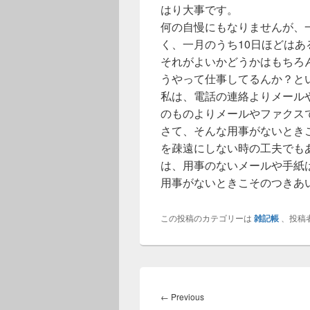
はり大事です。
何の自慢にもなりませんが、
く、一月のうち10日ほどはあ
それがよいかどうかはもちろ
うやって仕事してるんか？と
私は、電話の連絡よりメール
のものよりメールやファクス
さて、そんな用事がないとき
を疎遠にしない時の工夫でも
は、用事のないメールや手紙
用事がないときこそのつきあ
この投稿のカテゴリーは
雑記帳
、投稿
投
稿
Previous
←
Previous