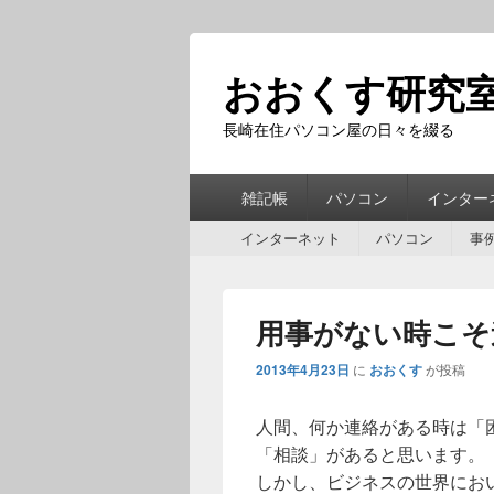
おおくす研究
長崎在住パソコン屋の日々を綴る
第
雑記帳
パソコン
インター
1
第
メ
インターネット
パソコン
事
2
ニ
メ
ュ
ニ
ー
用事がない時こそ
ュ
ー
2013年4月23日
に
おおくす
が投稿
人間、何か連絡がある時は「
「相談」があると思います。
しかし、ビジネスの世界にお