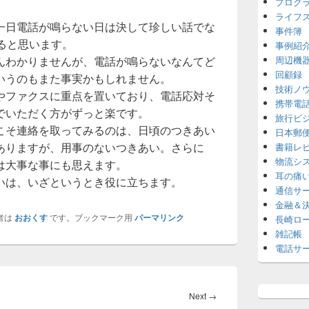
プログ
ライフ
一日電話が鳴らない日は決して珍しい話でな
事件簿
ると思います。
事例紹
んわかりませんが、電話が鳴らないなんてど
周辺機
回顧録
いうのもまた事実かもしれません。
技術ノ
やファクスに重点を置いており、電話応対そ
携帯電
でいただく方がずっと楽です。
旅行ビ
こそ連絡を取ってみるのは、日頃のつきあい
日本郵
ありますが、用事のないつきあい。さらに
書籍レ
物流シ
は大事な事にも思えます。
耳の痛
いは、いざというとき役に立ちます。
通信サ
金融＆
者は
おおくす
です。ブックマーク用
パーマリンク
長崎ロ
雑記帳
電話サ
Next
Next
→