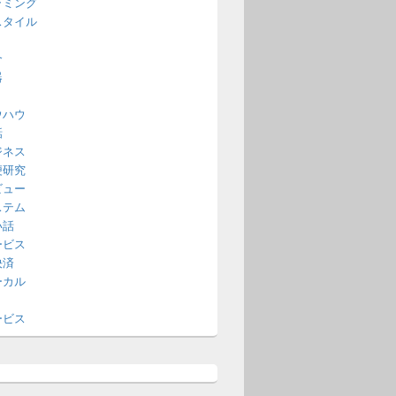
ラミング
スタイル
介
器
ウハウ
話
ジネス
便研究
ビュー
ステム
い話
ービス
決済
ーカル
ービス