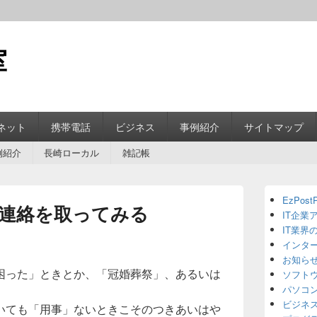
室
ネット
携帯電話
ビジネス
事例紹介
サイトマップ
例紹介
長崎ローカル
雑記帳
Primary
EzPostP
Sidebar
連絡を取ってみる
IT企業
Widget
Area
IT業界
インタ
お知ら
困った」ときとか、「冠婚葬祭」、あるいは
ソフト
パソコ
ビジネ
いても「用事」ないときこそのつきあいはや