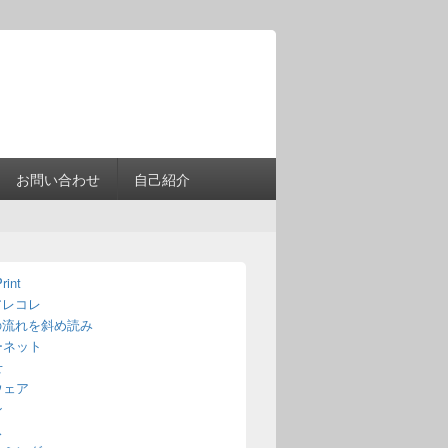
Header
Right
Sidebar
Widget
Area
お問い合わせ
自己紹介
rint
アレコレ
の流れを斜め読み
ーネット
せ
ウェア
ン
ス