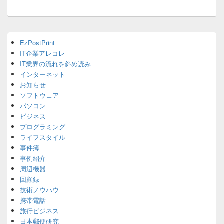
シ
ョ
ン
Primary
EzPostPrint
Sidebar
IT企業アレコレ
Widget
Area
IT業界の流れを斜め読み
インターネット
お知らせ
ソフトウェア
パソコン
ビジネス
プログラミング
ライフスタイル
事件簿
事例紹介
周辺機器
回顧録
技術ノウハウ
携帯電話
旅行ビジネス
日本郵便研究