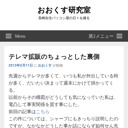
おおくす研究室
長崎在住パソコン屋の日々を綴る
Header
Right
Menu
第2メニュー
Sidebar
Widget
Area
テレマ拡販のちょっとした裏側
2013年3月11日
に
おおくす
が投稿
先週からテレマが多くて、いつも私が外出している時
が多く、だいたい決まって週末にかけて掛かってく
る。
以前からその構図がどうしても気になっていた私は、
電凸して事実関係を質す事にした。
前回の記事は
こちら
この件については、シャープにもきっちり説明したの
ですが、なかなかどうした事か話にならず如何せん先