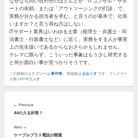
なぜなら問い合わせのほとんどが「ITコンサル・サポ
ートの依頼」または「アウトソーシングの打診」で、
実務が分かる担当者を求む。と言うのが基本で、社長
いますか？と言う尋ね方はしない。
ITサポート業界はいわゆる士業（税理士・弁護士・司
法書士・行政書士など）に近く、実務をする人が事実
上の先生扱いであるからなおさらかもしれません。
テレマに限らず、こういった事象はもう少し研究する
と何か面白い事が見つかりそうです。
この投稿のカテゴリーは
事件簿
、投稿者は
おおくす
です。ブックマー
ク用
パーマリンク
投
稿
Previous
←
Previous
ナ
A4の入る封筒？
post:
ビ
ゲ
Next
Next
→
ー
ケーブルプラス電話が開通
post: