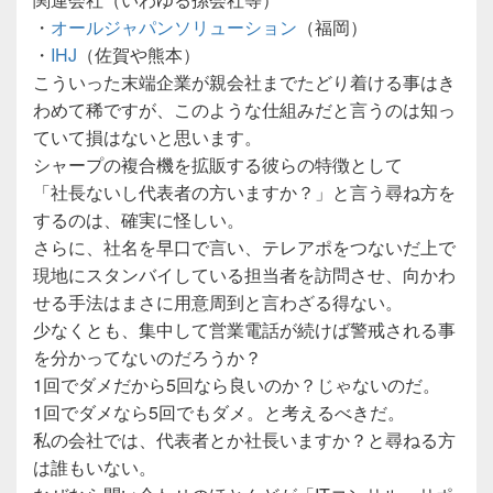
・
オールジャパンソリューション
（福岡）
・
IHJ
（佐賀や熊本）
こういった末端企業が親会社までたどり着ける事はき
わめて稀ですが、このような仕組みだと言うのは知っ
ていて損はないと思います。
シャープの複合機を拡販する彼らの特徴として
「社長ないし代表者の方いますか？」と言う尋ね方を
するのは、確実に怪しい。
さらに、社名を早口で言い、テレアポをつないだ上で
現地にスタンバイしている担当者を訪問させ、向かわ
せる手法はまさに用意周到と言わざる得ない。
少なくとも、集中して営業電話が続けば警戒される事
を分かってないのだろうか？
1回でダメだから5回なら良いのか？じゃないのだ。
1回でダメなら5回でもダメ。と考えるべきだ。
私の会社では、代表者とか社長いますか？と尋ねる方
は誰もいない。