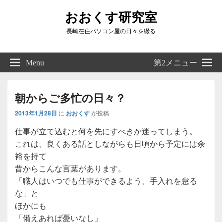
おおくす研究室
長崎在住パソコン屋の日々を綴る
Header
Right
Menu
第2メニュー
Sidebar
Widget
Area
朝からご多忙の日々？
2013年1月28日
に
おおくす
が投稿
仕事が立て込むと何を先にすべきか迷ってしまう。
これは、良くある話としながらも日頃から予定には余
裕を持て
昔からこんな言葉があります。
「職人はいつでも仕事ができるよう、手入れを怠る
な」と
ほかにも
「備えあれば憂いなし」