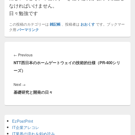
なければいけません。
日々勉強です
この投稿のカテゴリーは
雑記帳
、投稿者は
おおくす
です。ブックマー
ク用
パーマリンク
投
稿
Previous
←
Previous
ナ
NTT西日本のホームゲートウェイの技術的仕様（PR-400シリ
post:
ビ
ーズ）
ゲ
ー
Next
Next
→
シ
基礎研究と開発の日々
post:
ョ
ン
Primary
EzPostPrint
Sidebar
IT企業アレコレ
Widget
Area
IT業界の流れを斜め読み