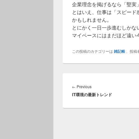
企業理念を掲げるなら「堅実
とはいえ、仕事は「スピード
かもしれません。
とにかく一日一歩進むしかな
マイペースにはまだほど遠い
この投稿のカテゴリーは
雑記帳
、投稿
投
稿
Previous
←
Previous
ナ
IT環境の最新トレンド
post:
ビ
ゲ
ー
シ
ョ
ン