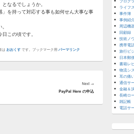
プログ
」となるでしょうか。
ライフ
感」を持って対応する事も如何せん大事な事
事件簿
事例紹
い。
周辺機
回顧録
今日この頃です。
技術ノ
携帯電
者は
おおくす
です。ブックマーク用
パーマリンク
旅行ビ
日本郵
書籍レ
物流シ
耳の痛
通信サ
Next
Next
→
金融＆
PayPal Here の申込
post:
長崎ロ
雑記帳
電話サ