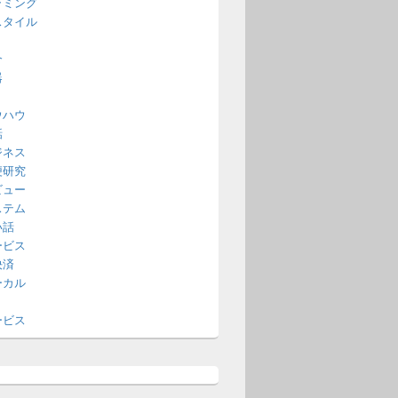
ラミング
スタイル
介
器
ウハウ
話
ジネス
便研究
ビュー
ステム
い話
ービス
決済
ーカル
ービス