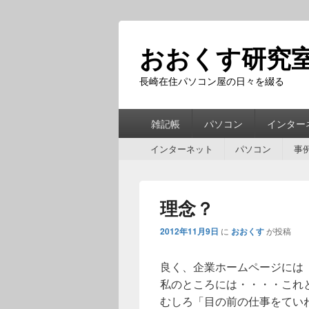
おおくす研究
長崎在住パソコン屋の日々を綴る
第
雑記帳
パソコン
インター
1
第
メ
インターネット
パソコン
事
2
ニ
メ
ュ
ニ
ー
理念？
ュ
ー
2012年11月9日
に
おおくす
が投稿
良く、企業ホームページには
私のところには・・・・これ
むしろ「目の前の仕事をてい