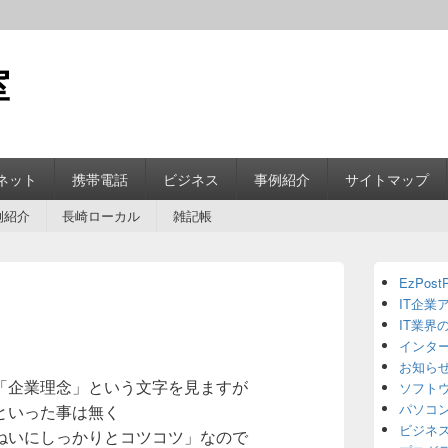
室
ネット
携帯電話
ビジネス
事例紹介
サイトマップ
例紹介
長崎ローカル
雑記帳
Primary
EzPostP
Sidebar
IT企業
Widget
Area
IT業界
インタ
お知ら
「企業理念」という文字を見ますが
ソフト
パソコ
といった事は無く
ビジネ
ねいにしっかりとコツコツ」なので