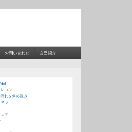
Header
Right
Sidebar
Widget
Area
お問い合わせ
自己紹介
rint
アレコレ
の流れを斜め読み
ーネット
せ
ウェア
ン
ス