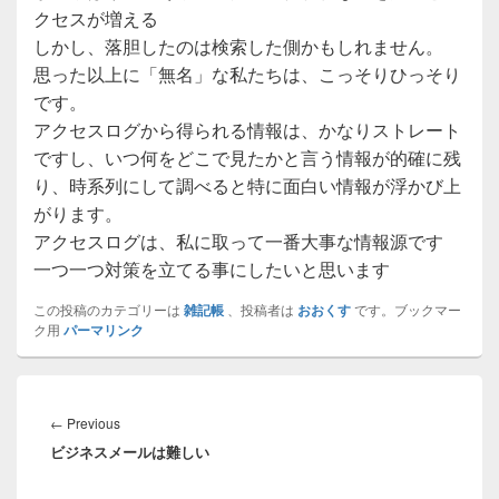
クセスが増える
しかし、落胆したのは検索した側かもしれません。
思った以上に「無名」な私たちは、こっそりひっそり
です。
アクセスログから得られる情報は、かなりストレート
ですし、いつ何をどこで見たかと言う情報が的確に残
り、時系列にして調べると特に面白い情報が浮かび上
がります。
アクセスログは、私に取って一番大事な情報源です
一つ一つ対策を立てる事にしたいと思います
この投稿のカテゴリーは
雑記帳
、投稿者は
おおくす
です。ブックマー
ク用
パーマリンク
投
稿
Previous
←
Previous
ナ
ビジネスメールは難しい
post:
ビ
ゲ