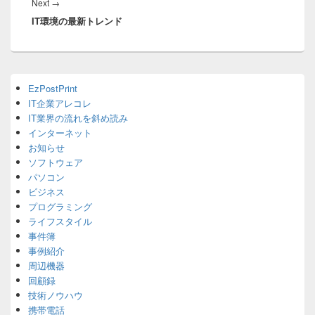
Next
Next
→
ー
IT環境の最新トレンド
post:
シ
ョ
ン
Primary
EzPostPrint
Sidebar
IT企業アレコレ
Widget
Area
IT業界の流れを斜め読み
インターネット
お知らせ
ソフトウェア
パソコン
ビジネス
プログラミング
ライフスタイル
事件簿
事例紹介
周辺機器
回顧録
技術ノウハウ
携帯電話