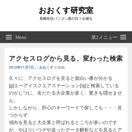
おおくす研究室
長崎在住パソコン屋の日々を綴る
Header
Right
Menu
第2メニュー
Sidebar
Widget
Area
アクセスログから見る、変わった検索
2012年11月7日
に
おおくす
が投稿
久々に、アクセスログを見ると面白い事が分かる
[g]エーアイスクエアステーション[/g]と検索している
のがじつに、名だたる大企業が多く、驚きを隠せませ
ん。
しかしながら、肝心のキーワードで探しても・・・見
つからず
傾向を見ると大企業と呼ばれるところが多いのです
が、やはりいつぞや送ったデータ解析などを見るとア