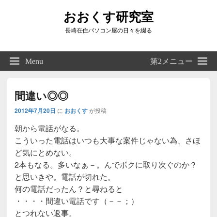
おおくす研究室
長崎在住パソコン屋の日々を綴る
Header
Right
Menu
第2メニュー
Sidebar
Widget
Area
間違い◎◎
2012年7月20日
に
おおくす
が投稿
朝から電話がなる。
こういった電話はいつも大事な案件じゃない為、さほ
ど気にとめない。
2本もなる。多いなぁ－。んでボクに取り次ぐのか？
と思いきや。電話が切れた。
何の電話だったん？と尋ねると
・・・・間違い電話です（－－；）
とつれない返事。