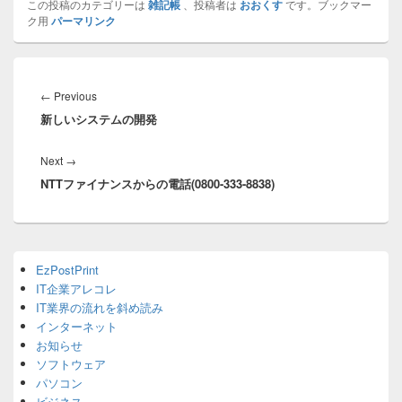
この投稿のカテゴリーは
雑記帳
、投稿者は
おおくす
です。ブックマー
ク用
パーマリンク
投
稿
Previous
←
Previous
ナ
新しいシステムの開発
post:
ビ
ゲ
Next
Next
→
ー
NTTファイナンスからの電話(0800-333-8838)
post:
シ
ョ
ン
Primary
EzPostPrint
Sidebar
IT企業アレコレ
Widget
Area
IT業界の流れを斜め読み
インターネット
お知らせ
ソフトウェア
パソコン
ビジネス