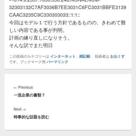
今回はモデル１で行う方針であるものの、きわめて難
しい内容である事が判明。
計画の練り直しになりそう。
そんな訳でまた明日
この投稿のカテゴリーは
インターネット
、
雑記帳
、投稿者は
おおくす
です。ブックマーク用
パーマリンク
投
稿
Previous
←
Previous
ナ
一流企業の書類？
post:
ビ
ゲ
Next
Next
→
ー
時事的な話題を読む
post:
シ
ョ
ン