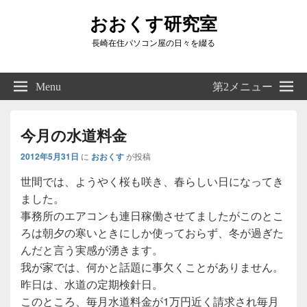
おおくす研究室
長崎在住パソコン屋の日々を綴る
Header
Right
Menu
第2メニュー
Sidebar
Widget
Area
今月の水道料金
2012年5月31日
に
おおくす
が投稿
世間では、ようやく桜も咲き、春らしい日になってき
ました。
事務所のエアコンも連日稼働させてましたがこのとこ
ろは朝夕の寒いときにしか使っておらず、冬が過ぎた
んだと言う実感が湧きます。
我が家では、何かと話題に事欠くことがありません。
昨日は、水道の定期検針日。
このところ、毎月水道料金が1万円近く請求され毎月