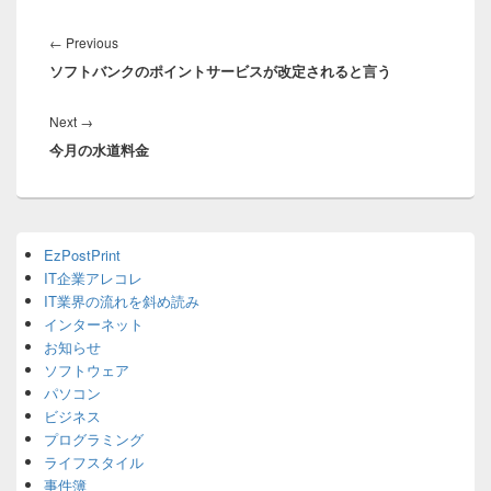
投
稿
Previous
←
Previous
ナ
ソフトバンクのポイントサービスが改定されると言う
post:
ビ
ゲ
Next
Next
→
ー
今月の水道料金
post:
シ
ョ
ン
Primary
EzPostPrint
Sidebar
IT企業アレコレ
Widget
Area
IT業界の流れを斜め読み
インターネット
お知らせ
ソフトウェア
パソコン
ビジネス
プログラミング
ライフスタイル
事件簿