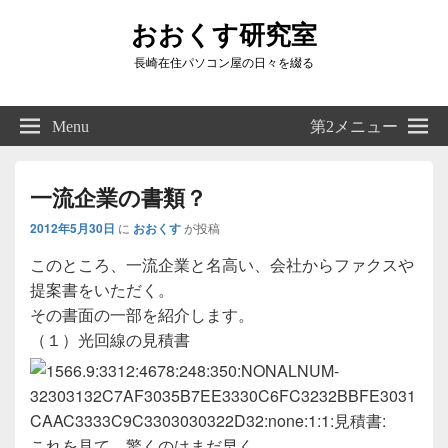
おおくす研究室
長崎在住パソコン屋の日々を綴る
Header
Right
Menu
第2メニュー
Sidebar
Widget
Area
一流企業の書類？
2012年5月30日
に
おおくす
が投稿
このところ、一流企業と名高い、会社からファクスや
提案書をいただく。
その書面の一部を紹介します。
（１）光回線の見積書
これを見て、驚くのはまだ早く