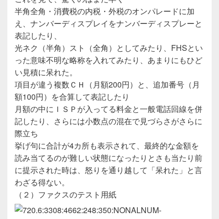
半角全角・消費税の内税・外税のオンパレードに加
え、ナンバーディスプレイをナンバーディスプレーと
表記したり、
光ネク（半角）スト（全角）としてみたり、FHSとい
った意味不明な略称を入れてみたり、あまりにもひど
い見積に呆れた。
項目が違う複数ＣＨ（月額200円）と、追加番号（月
額100円）を合算して表記したり
月額の中にＩＳＰが入ってる料金と一般電話回線を併
記したり、さらには小数点の混在で見づらさがさらに
際立ち
挙げ句に合計が4カ所も表示されて、最終的な金額を
読み当てるのが難しい状態になったりとさも当たり前
に提示された時は、怒りを通り越して「呆れた」と言
わざる得ない。
（２）ファクスのテスト用紙